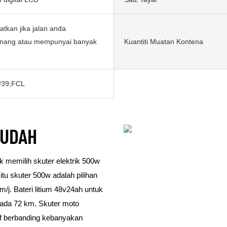
tkan jika jalan anda
nang atau mempunyai banyak
Kuantiti Muatan Kontena
#39;FCL
MUDAH
k memilih skuter elektrik 500w
itu skuter 500w adalah pilihan
m/j. Bateri litium 48v24ah untuk
 pada 72 km. Skuter moto
tif berbanding kebanyakan