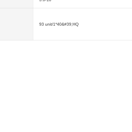
93 unit/1*40&#39;HQ