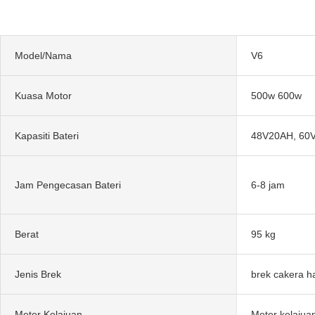
Model/Nama
V6
Kuasa Motor
500w 600w
Kapasiti Bateri
48V20AH, 60
Jam Pengecasan Bateri
6-8 jam
Berat
95 kg
Jenis Brek
brek cakera 
Meter Kelajuan
Meter kelajuan