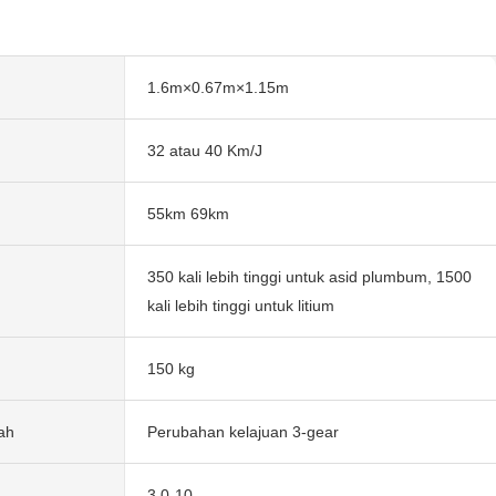
1.6m×0.67m×1.15m
32 atau 40 Km/J
55km 69km
350 kali lebih tinggi untuk asid plumbum, 1500
kali lebih tinggi untuk litium
150 kg
ah
Perubahan kelajuan 3-gear
3.0-10