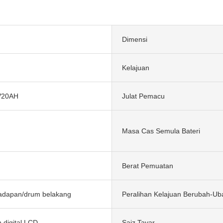
Dimensi
Kelajuan
V20AH
Julat Pemacu
Masa Cas Semula Bateri
Berat Pemuatan
hadapan/drum belakang
Peralihan Kelajuan Berubah-Ub
 digital LCD
Saiz Tayar