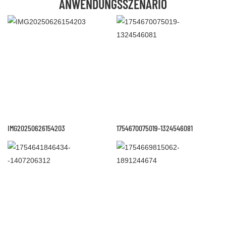
ANWENDUNGSSZENARIO
IMG20250626154203
1754670075019-1324546081