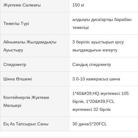
Жүктеме Салмағы
150 кг
алдыңғы диск/артқы барабан
Тежегіш Түрі
тежегіші
Айнымалы Жылдамдықты
3 беріліс ауыстырып қосу
Ауыстыру
жылдамдығын өзгерту
Спидометр
Сандық спидометр
Шина Өлшемі
3.0-10 камерасыз шина
1*40&#39;HQ жүктемесі 105
Контейнерлік Жүктеме
бірлік, 1*20&#39;FCL
Мөлшері
жүктемесі 32 бірлік
Ең Аз Тапсырыс Саны
30 дана/1*20FCL