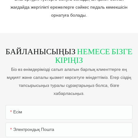
жағдайда жергілікті ережелерге сәйкес педаль көмекшісін
орнатуға болады.
БАЙЛАНЫСЫҢЫЗ
НЕМЕСЕ БІЗГЕ
КІРІҢІЗ
Біз өз өнімдерімізді сатып алатын барлық клиенттерге ең
мұқият және сапалы қызмет көрсетуге міндеттіміз. Егер сіздің
тапсырысыңыз туралы сұрақтарыңыз болса, бізге
хабарласыңыз.
Есім
Электрондық Пошта