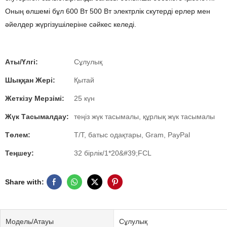
Оның өлшемі бұл 600 Вт 500 Вт электрлік скутерді ерлер мен
әйелдер жүргізушілеріне сәйкес келеді.
Аты/Үлгі:
Сұлулық
Шыққан Жері:
Қытай
Жеткізу Мерзімі:
25 күн
Жүк Тасымалдау:
теңіз жүк тасымалы, құрлық жүк тасымалы
Төлем:
T/T, батыс одақтары, Gram, PayPal
Теңшеу:
32 бірлік/1*20&#39;FCL
Share with:
Модель/Атауы
Сұлулық