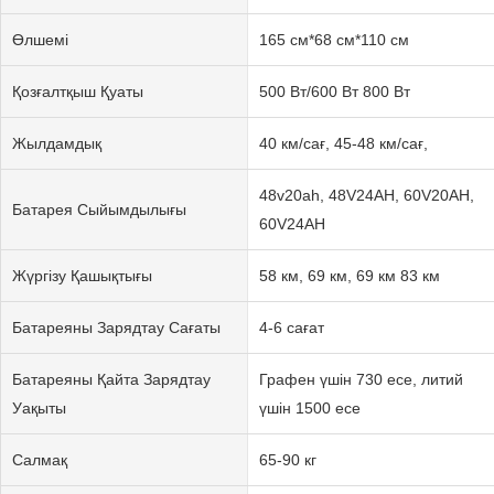
Өлшемі
165 см*68 см*110 см
Қозғалтқыш Қуаты
500 Вт/600 Вт 800 Вт
Жылдамдық
40 км/сағ, 45-48 км/сағ,
48v20ah, 48V24AH, 60V20AH,
Батарея Сыйымдылығы
60V24AH
Жүргізу Қашықтығы
58 км, 69 км, 69 км 83 км
Батареяны Зарядтау Сағаты
4-6 сағат
Батареяны Қайта Зарядтау
Графен үшін 730 есе, литий
Уақыты
үшін 1500 есе
Салмақ
65-90 кг