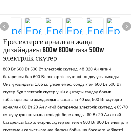
Ересектерге арналған жаңа
дизайндағы 600w 800w таза 500w
электрлік скутер
800 Вт 600 Вт 500 Вт электрлік скутерді 48 В20 Ач литий
батареясы бар 600 Вт электрлік скутерді таңдау ұсынылады.
Оның ұзындығы 1,65 м, үлкен емес, сондықтан 600 Вт 500 Вт
скутер бұл электрлік скутер үшін ең жақсы таңдау болып
табылады және жылдамдығы сағатына 40 км, 500 Вт скутерге
арналған 60 Вт 20 Ач литий батареясы электрлік скутердің 69-70
км жүру қашықтығына кепілдік бере алады. 60 Вт 20 Ач литий
батареясы бар электрлік скутер көптеген 500 Вт 800 Вт электрлік
скутермен салыстырғанда бағасы бойынша бәсекеге қабілетті.