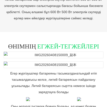
электрлік скутермен салыстырғанда бағасы бойынша бәсекеге
қабілетті. Оның өлшемі бұл 600 Вт 500 Вт электрлік скутерді
ерлер мен әйелдер жүргізушілеріне сәйкес келеді.
ӨНІМНІҢ
ЕГЖЕЙ-ТЕГЖЕЙЛЕРІ
Егер жүргізушілер батареяны тасымалданатындай етіп
тасымалдағысы келсе, литий батареясын пайдалану
ұсынылады. Литий батареясын сыртта немесе ішінде
зарядтауға болады
Оны әртүрлі түстерге бояуға болады, ал қажет болған