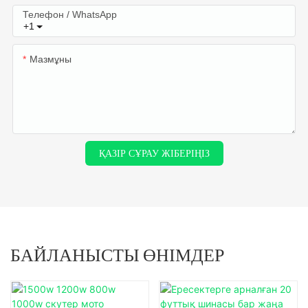
Телефон / WhatsApp
+1
Мазмұны
ҚАЗІР СҰРАУ ЖІБЕРІҢІЗ
БАЙЛАНЫСТЫ ӨНІМДЕР