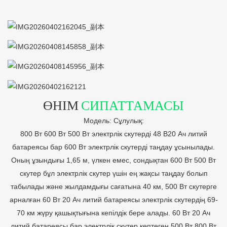
ӨНІМ
СИПАТТАМАСЫ
Модель: Сұлулық:
800 Вт 600 Вт 500 Вт электрлік скутерді 48 В20 Ач литий
батареясы бар 600 Вт электрлік скутерді таңдау ұсынылады.
Оның ұзындығы 1,65 м, үлкен емес, сондықтан 600 Вт 500 Вт
скутер бұл электрлік скутер үшін ең жақсы таңдау болып
табылады және жылдамдығы сағатына 40 км, 500 Вт скутерге
арналған 60 Вт 20 Ач литий батареясы электрлік скутердің 69-
70 км жүру қашықтығына кепілдік бере алады. 60 Вт 20 Ач
литий батареясы бар электрлік скутер көптеген 500 Вт 800 Вт