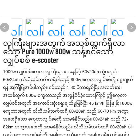
လူကြီးများအတွက် အသစ်ထွက်ရှိလာ
သော Pure 1000w 800w သန့်စင်သော
လျှပ်စစ် e-scooter
1000w လျှပ်စစ်စကူတာလူကြီးများအနေဖြင့် 60v20ah သို့မဟုတ်
60v24ah လီသီယမ်ဘက်ထရီပါသည့် 800w စကူတာလျှပ်စစ်ကို ရွေးချယ်
ရန် အကြံပြုအပ်ပါသည်။ ၎င်းသည် 1.80 မီတာရှည်ပြီး အလတ်စား၊
အသစ်ထွက် 800w စကူတာသည် အလွန်ခိုင်ခံ့သောကြောင့် ဤစကူတာ
လျှပ်စစ်အတွက် အကောင်းဆုံးရွေးချယ်မှုဖြစ်ပြီး 45 km/h မြန်နှုန်း၊ 800w
စကူတာအတွက် လီသီယမ်ဘက်ထရီ 60v20ah သည် 60-70 km အကွာ
အဝေးရှိသော စကူတာလျှပ်စစ်ကို အာမခံနိုင်သည်။ 60v24ah သည် 72-
82km အကွာအဝေးကို အာမခံနိုင်သည်။ လီသီယမ်ဘက်ထရီ 60v20ah ပါ
သည့် စကူတာလျှပ်စစ်ကို အမျိုးသား သို့မဟုတ် အမျိုးသမီးယာဉ်မောင်း