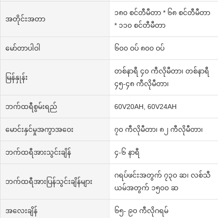
၁၈၀ စင်တီမီတာ * ၆၈ စင်တီမီတာ
အတိုင်းအတာ
* ၁၁၀ စင်တီမီတာ
မော်တာပါဝါ
၆၀၀ ဝပ် ၈၀၀ ဝပ်
တစ်နာရီ ၄၀ ကီလိုမီတာ၊ တစ်နာရီ
မြန်နှုန်း
၄၅-၄၈ ကီလိုမီတာ၊
ဘက်ထရီစွမ်းရည်
60V20AH, 60V24AH
မောင်းနှင်မှုအကွာအဝေး
၇၀ ကီလိုမီတာ၊ ၈၂ ကီလိုမီတာ၊
ဘက်ထရီအားသွင်းချိန်
၄-၆ နာရီ
ဂရပ်ဖင်းအတွက် ၇၃၀ ဆ၊ လစ်သီ
ဘက်ထရီအားပြန်သွင်းချိန်များ
ယမ်အတွက် ၁၅၀၀ ဆ
အလေးချိန်
၆၅- ၉၀ ကီလိုဂရမ်