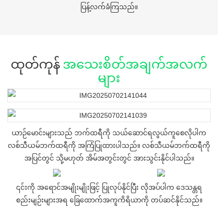
ပြန့်လက်ခံကြသည်။
ထုတ်ကုန်
အသေးစိတ်အချက်အလက်
များ
ယာဉ်မောင်းများသည် ဘက်ထရီကို သယ်ဆောင်ရလွယ်ကူစေလိုပါက
လစ်သီယမ်ဘက်ထရီကို အကြံပြုထားပါသည်။ လစ်သီယမ်ဘက်ထရီကို
အပြင်တွင် သို့မဟုတ် အိမ်အတွင်းတွင် အားသွင်းနိုင်ပါသည်။
၎င်းကို အရောင်အမျိုးမျိုးဖြင့် ပြုလုပ်နိုင်ပြီး လိုအပ်ပါက ဒေသန္တရ
စည်းမျဉ်းများအရ ခြေထောက်အကူကိရိယာကို တပ်ဆင်နိုင်သည်။