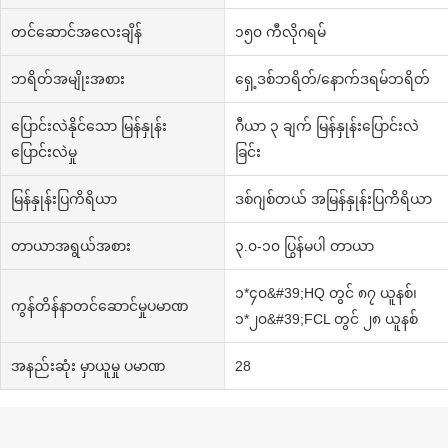
တင်ဆောင်အလေးချိန်
၁၅၀ ကီလိုဂရမ်
ဘရိတ်အမျိုးအစား
ရှေ့ဒစ်ဘရိတ်/နောက်ဒရမ်ဘရိတ်
ပြောင်းလဲနိုင်သော မြန်နှုန်း
ဂီယာ ၃ ချက် မြန်နှုန်းပြောင်းလဲ
ပြောင်းလဲမှု
ခြင်း
မြန်နှုန်းပြကိရိယာ
ဒစ်ဂျစ်တယ် အမြန်နှုန်းပြကိရိယာ
တာယာအရွယ်အစား
၃.၀-၁၀ ပြွန်မပါ တာယာ
၁*၄၀&#39;HQ တွင် ၈၇ ယူနစ်၊
ကွန်တိန်နာတင်ဆောင်မှုပမာဏ
၁*၂၀&#39;FCL တွင် ၂၈ ယူနစ်
အနည်းဆုံး မှာယူမှု ပမာဏ
28