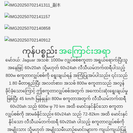
ကုန်ပစ္စည်း
အကြောင်းအရာ
မော်ဒယ်: Jaguar အသစ်: 1000w လျှပ်စစ်စကူတာ အရွယ်ရောက်ပြီးသူ
အနေဖြင့် 60v20ah သို့မဟုတ် 60v24ah လီသီယမ်ဘက်ထရီပါသည့်
800w စကူတာလျှပ်စစ်ကို ရွေးချယ်ရန် အကြံပြုအပ်ပါသည်။ ၎င်းသည်
1.80 မီတာရှည်ပြီး အလတ်စား၊ အသစ် 800w စကူတာသည် အလွန်
ခိုင်ခံ့သောကြောင့် ဤစကူတာလျှပ်စစ်အတွက် အကောင်းဆုံးရွေးချယ်မှု
ဖြစ်ပြီး 45 km/h မြန်နှုန်း၊ 800w စကူတာအတွက် လီသီယမ်ဘက်ထရီ
60v20ah သည် 600w မှ 70 km အထိ မောင်းနှင်နိုင်သော စကူတာ
လျှပ်စစ်ကို အာမခံနိုင်သည်။ 60v24ah သည် 72-82km အထိ မောင်းနှင်
နိုင်သော လီသီယမ်ဘက်ထရီ 60v20ah ပါသည့် စကူတာလျှပ်စစ်ကို
အမျိုးသား သို့မဟုတ် အမျိုးသမီးယာဉ်မောင်းများက ကျယ်ကျယ်ပြန့်