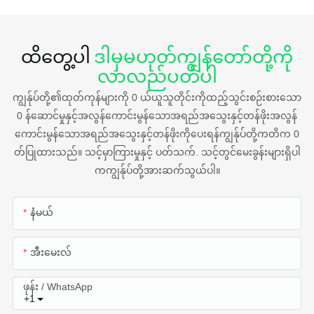
ထိတွေ့ပါ
ဒါမှမဟုတ်ကျွန်တော်တို့ကို
လာလည်ပတ်ပါ
ကျွန်ုပ်တို့၏ထုတ်ကုန်များကို 0 ယ်ယူသူတိုင်းကိုထည့်သွင်းစဉ်းစားသော
0 န်ဆောင်မှုနှင့်အလွန်ကောင်းမွန်သောအရည်အသွေးနှင့်တန်ဖိုးအလွန်
ကောင်းမွန်သောအရည်အသွေးနှင့်တန်ဖိုးကိုပေးရန်ကျွန်ုပ်တို့ကတိက 0
တ်ပြုထားသည်။ သင့်မှာကြားမှုနှင့် ပတ်သက်. သင့်တွင်မေးခွန်းများရှိပါ
ကကျွန်ုပ်တို့အားဆက်သွယ်ပါ။
နံမယ်
အီးမေးလ်
ဖုန်း / WhatsApp
+1