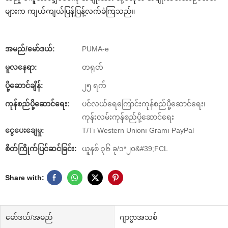
များက ကျယ်ကျယ်ပြန့်ပြန့်လက်ခံကြသည်။
အမည်/မော်ဒယ်:
PUMA-e
မူလနေရာ:
တရုတ်
ပို့ဆောင်ချိန်:
၂၅ ရက်
ကုန်စည်ပို့ဆောင်ရေး:
ပင်လယ်ရေကြောင်းကုန်စည်ပို့ဆောင်ရေး၊
ကုန်းလမ်းကုန်စည်ပို့ဆောင်ရေး
ငွေပေးချေမှု:
T/T၊ Western Union၊ Gram၊ PayPal
စိတ်ကြိုက်ပြင်ဆင်ခြင်း:
ယူနစ် ၃၆ ခု/၁*၂၀&#39;FCL
Share with:
မော်ဒယ်/အမည်
ဂျာဂွာအသစ်