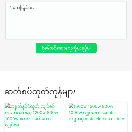
ကေြနပ်သော
စုံစမ်းစစ်ဆေးရေးကိုယခုပို့ပါ
ဆက်စပ်ထုတ်ကုန်များ