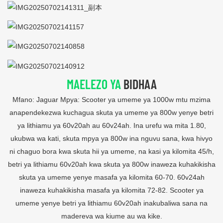
MAELEZO YA
BIDHAA
Mfano: Jaguar Mpya: Scooter ya umeme ya 1000w mtu mzima
anapendekezwa kuchagua skuta ya umeme ya 800w yenye betri
ya lithiamu ya 60v20ah au 60v24ah. Ina urefu wa mita 1.80,
ukubwa wa kati, skuta mpya ya 800w ina nguvu sana, kwa hivyo
ni chaguo bora kwa skuta hii ya umeme, na kasi ya kilomita 45/h,
betri ya lithiamu 60v20ah kwa skuta ya 800w inaweza kuhakikisha
skuta ya umeme yenye masafa ya kilomita 60-70. 60v24ah
inaweza kuhakikisha masafa ya kilomita 72-82. Scooter ya
umeme yenye betri ya lithiamu 60v20ah inakubaliwa sana na
madereva wa kiume au wa kike.