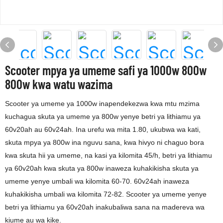
Scooter mpya ya umeme safi ya 1000w 800w
800w kwa watu wazima
Scooter ya umeme ya 1000w inapendekezwa kwa mtu mzima
kuchagua skuta ya umeme ya 800w yenye betri ya lithiamu ya
60v20ah au 60v24ah. Ina urefu wa mita 1.80, ukubwa wa kati,
skuta mpya ya 800w ina nguvu sana, kwa hivyo ni chaguo bora
kwa skuta hii ya umeme, na kasi ya kilomita 45/h, betri ya lithiamu
ya 60v20ah kwa skuta ya 800w inaweza kuhakikisha skuta ya
umeme yenye umbali wa kilomita 60-70. 60v24ah inaweza
kuhakikisha umbali wa kilomita 72-82. Scooter ya umeme yenye
betri ya lithiamu ya 60v20ah inakubaliwa sana na madereva wa
kiume au wa kike.