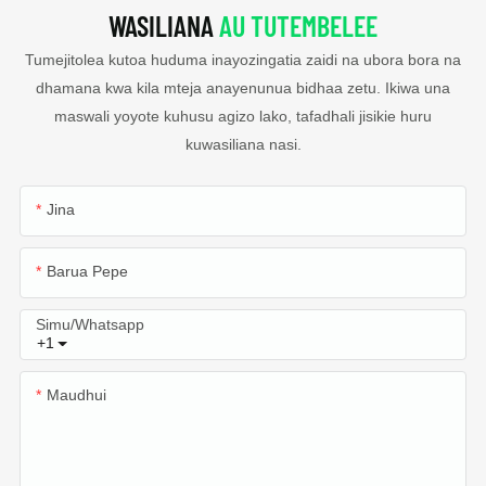
WASILIANA
AU TUTEMBELEE
Tumejitolea kutoa huduma inayozingatia zaidi na ubora bora na
dhamana kwa kila mteja anayenunua bidhaa zetu. Ikiwa una
maswali yoyote kuhusu agizo lako, tafadhali jisikie huru
kuwasiliana nasi.
Jina
Barua Pepe
Simu/whatsapp
+1
Maudhui