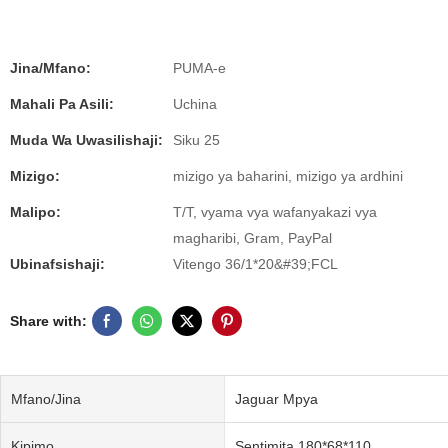
Jina/Mfano:
PUMA-e
Mahali Pa Asili:
Uchina
Muda Wa Uwasilishaji:
Siku 25
Mizigo:
mizigo ya baharini, mizigo ya ardhini
Malipo:
T/T, vyama vya wafanyakazi vya
magharibi, Gram, PayPal
Ubinafsishaji:
Vitengo 36/1*20&#39;FCL
Share with:
Mfano/Jina
Jaguar Mpya
Kipimo
Sentimita 180*68*110