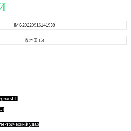
И
СТИ
-gearshift
DI
лектрический/ удар