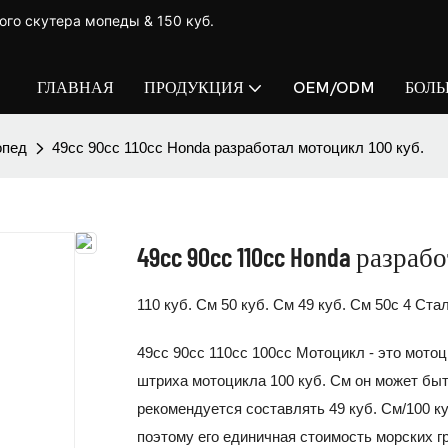
ого скутера мопеды & 150 куб.
ГЛАВНАЯ
ПРОДУКЦИЯ
OEM/ODM
БОЛ
опед
49cc 90cc 110cc Honda разработал мотоцикл 100 куб.
49cc 90cc 110cc Honda разраб
110 куб. См 50 куб. См 49 куб. См 50c 4 Ст
49cc 90cc 110cc 100cc Мотоцикл - это мотоц
штриха мотоцикла 100 куб. См он может быт
рекомендуется составлять 49 куб. См/100 ку
поэтому его единичная стоимость морских гр