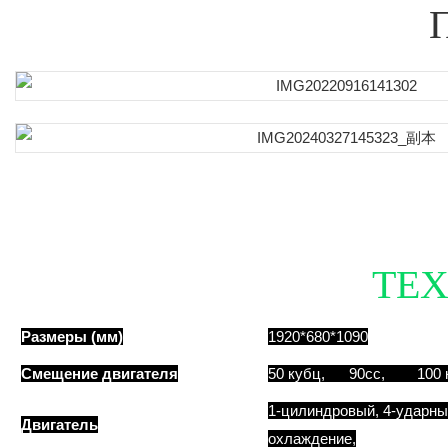
ТЕ
Размеры (мм)
1920*680*1090
Смещение двигателя
50 кубц, 90cc, 100 
1-цилиндровый, 4-ударны
Двигатель
охлаждение,