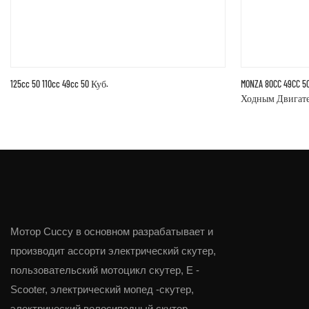
125cc 50 110cc 49cc 50 Куб.
MONZA 80CC 49CC 50
Ходным Двигат
Взрослыми-175241
Мотор Cuccy в основном разрабатывает и
производит ассорти электрический скутер,
пользовательский мотоцикл скутер, E -
Scooter, электрический мопед -скутер,
электрический велосипедный скутер,