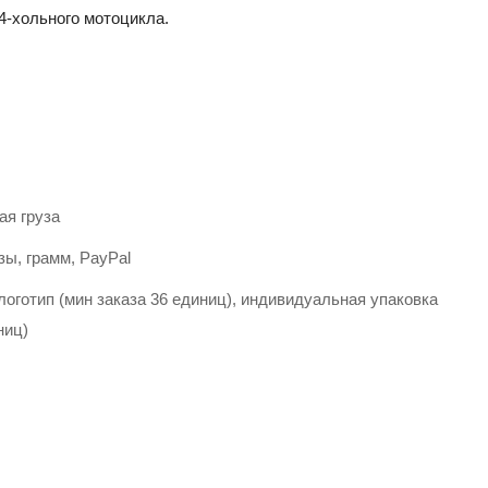
 4-хольного мотоцикла.
ая груза
зы, грамм, PayPal
оготип (мин заказа 36 единиц), индивидуальная упаковка
ниц)