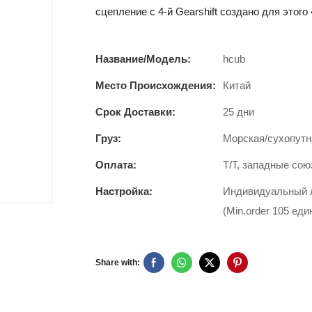
сцепление с 4-й Gearshift создано для этого
Название/Модель:
hcub
Место Происхождения:
Китай
Срок Доставки:
25 дни
Груз:
Морская/сухопутн
Оплата:
T/T, западные сою
Настройка:
Индивидуальный л
(Min.order 105 еди
Share with: