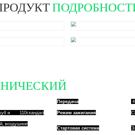
ПРОДУКТ
ПОДРОБНОСТ
ХНИЧЕСКИЙ
ПОДРОБНО
Передача
4
куб и 110скандал
Режим зажигания
C
й, воздушное
Стартовая система
Э