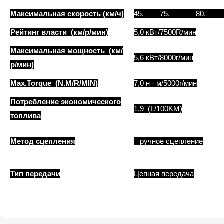
Максимальная скорость (км/ч)
45, 75, 80, 85
Рейтинг власти (км/р/мин)
5,0 кВт/7500R/мин
Максимальная мощность (км/
5,6 кВт/8000r/мин
р/мин)
Max.Torque (N.M/R/MIN)
7,0 н · м/5000r/мин
Потребление экономического
1.9 (L/100KM)
топлива
Метод сцепления
ручное сцепление
Тип передачи
Цепная передача