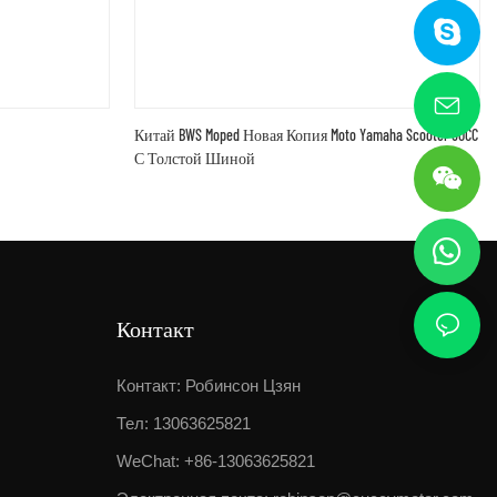
Китай BWS Moped Новая Копия Moto Yamaha Scooter 50CC
С Толстой Шиной
Контакт
Контакт: Робинсон Цзян
Тел: 13063625821
WeChat: +86-13063625821