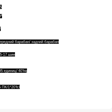
.5
0⁰
7
ередний барабан/ задний барабан
,5-17 шин
05 единиц/ 40'hq
 ПК/1*20'fcl