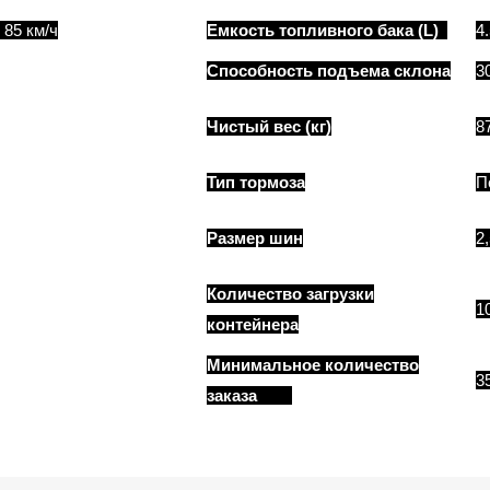
 км/ч
Емкость топливного бака (L)
4
Способность подъема склона
3
Чистый вес (кг)
8
Тип тормоза
П
Размер шин
2
Количество загрузки
1
контейнера
Минимальное количество
35
заказа