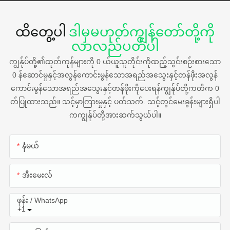
ထိတွေ့ပါ
ဒါမှမဟုတ်ကျွန်တော်တို့ကို
လာလည်ပတ်ပါ
ကျွန်ုပ်တို့၏ထုတ်ကုန်များကို 0 ယ်ယူသူတိုင်းကိုထည့်သွင်းစဉ်းစားသော
0 န်ဆောင်မှုနှင့်အလွန်ကောင်းမွန်သောအရည်အသွေးနှင့်တန်ဖိုးအလွန်
ကောင်းမွန်သောအရည်အသွေးနှင့်တန်ဖိုးကိုပေးရန်ကျွန်ုပ်တို့ကတိက 0
တ်ပြုထားသည်။ သင့်မှာကြားမှုနှင့် ပတ်သက်. သင့်တွင်မေးခွန်းများရှိပါ
ကကျွန်ုပ်တို့အားဆက်သွယ်ပါ။
နံမယ်
အီးမေးလ်
ဖုန်း / WhatsApp
+1