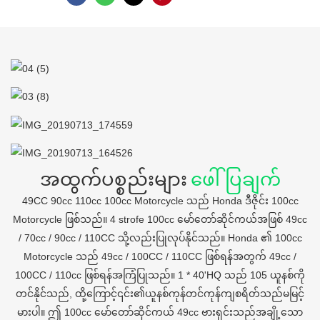
အထွက်ပစ္စည်းများ
ဖေါ်ပြချက်
49CC 90cc 110cc 100cc Motorcycle သည် Honda ဒီဇိုင်း 100cc
Motorcycle ဖြစ်သည်။ 4 strofe 100cc မော်တော်ဆိုင်ကယ်အဖြစ် 49cc
/ 70cc / 90cc / 110CC သို့လည်းပြုလုပ်နိုင်သည်။ Honda ၏ 100cc
Motorcycle သည် 49cc / 100CC / 110CC ဖြစ်ရန်အတွက် 49cc /
100CC / 110cc ဖြစ်ရန်အကြံပြုသည်။ 1 * 40'HQ သည် 105 ယူနစ်ကို
တင်နိုင်သည်, ထို့ကြောင့်၎င်း၏ယူနစ်ကုန်တင်ကုန်ကျစရိတ်သည်မမြင့်
မားပါ။ ဤ 100cc မော်တော်ဆိုင်ကယ် 49cc ဗားရှင်းသည်အချို့သော