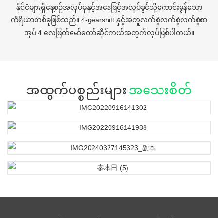
နိုင်ငံများရှိနေ့စဉ်အလုပ်မှနှင့်အနေဖြင့်အလုပ်ခွင်သို့ကောင်းမွန်သော
ကိရိယာတစ်ခုဖြစ်သည်။ 4-gearshift နှင့်အတူလက်စွဲလက်စွဲလက်စွဲစာ
အုပ် 4 လေဖြတ်မော်တော်ဆိုင်ကယ်အတွက်လုပ်ဖြစ်ပါတယ်။
အထွက်ပစ္စည်းများ
အသေးစိတ်