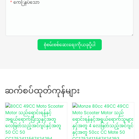
ကေြနပ်သော
စုံစမ်းစစ်ဆေးရေးကိုယခုပို့ပါ
ဆက်စပ်ထုတ်ကုန်များ