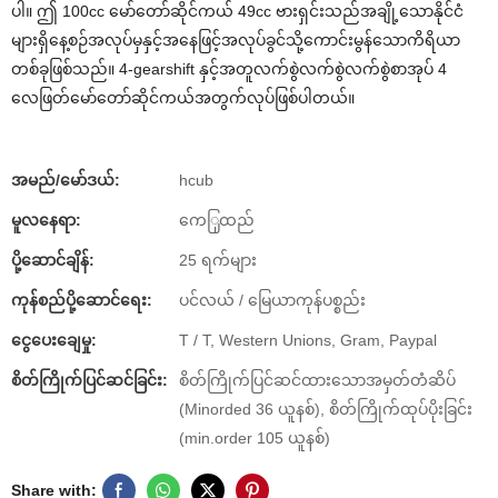
ပါ။ ဤ 100cc မော်တော်ဆိုင်ကယ် 49cc ဗားရှင်းသည်အချို့သောနိုင်ငံ
များရှိနေ့စဉ်အလုပ်မှနှင့်အနေဖြင့်အလုပ်ခွင်သို့ကောင်းမွန်သောကိရိယာ
တစ်ခုဖြစ်သည်။ 4-gearshift နှင့်အတူလက်စွဲလက်စွဲလက်စွဲစာအုပ် 4
လေဖြတ်မော်တော်ဆိုင်ကယ်အတွက်လုပ်ဖြစ်ပါတယ်။
အမည်/မော်ဒယ်:
hcub
မူလနေရာ:
ကေြှထည်
ပို့ဆောင်ချိန်:
25 ရက်များ
ကုန်စည်ပို့ဆောင်ရေး:
ပင်လယ် / မြေယာကုန်ပစ္စည်း
ငွေပေးချေမှု:
T / T, Western Unions, Gram, Paypal
စိတ်ကြိုက်ပြင်ဆင်ခြင်း:
စိတ်ကြိုက်ပြင်ဆင်ထားသောအမှတ်တံဆိပ်
(Minorded 36 ယူနစ်), စိတ်ကြိုက်ထုပ်ပိုးခြင်း
(min.order 105 ယူနစ်)
Share with: