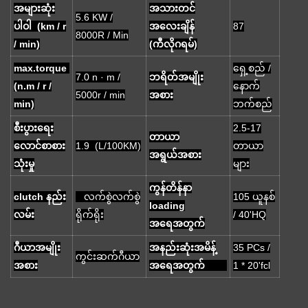
အများဆုံး
အသားတင်
5.6 KW /
ပါဝါ (km / r
အလေးချိန်
87
8000R / Min
/ min)
(ကီလိုဂရမ်)
max.torque
ရှေ့စည် /
7.0 n · m /
ဘရိတ်အမျိုး
(n.m / r /
နောက်
5000r / min
အစား
min)
ဘက်စည်
စီးပွားရေး
2.5-17
တာယာ
လောင်စာစား
1.9 (L/100KM)
တာယာ
အရွယ်အစား
သုံးမှု
များ
ကွန်တိန်နာ
clutch နည်း
လက်စွဲလက်စွဲ
105 ယူနစ်
loading
လမ်း
ရိုက်ရိုး
/ 40'HQ
အရေအတွက်
ဂီယာအမျိုး
အနည်းဆုံးအမိန့်
35 PCs /
ကွင်းဆက်ဂီယာ
အစား
အရေအတွက်
1 * 20'fcl