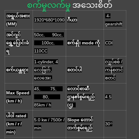
စက်မှုလက်မှု
အသေးစိတ်
အရွယ်အစား
4-
1920*680*1090
ဂီယာ
(MM)
gearshift
အင်ဂျင်
50cc, 90cc,
ရွှေ့ပြောင်းခံ
100cc,
စက်နှိုး mode ကို
CDI
ရ
110CC
1-cylinder, 4
လျှပ်စစ် /
စက်ယန္တရား
လေဖြတ်,
စတင်ပါ
ကန်စတင်
လေအေး,
စတင်
45, 75,
လောင်စာဆီ
Max Speed ​​
80,
ဌာန၏စွမ်းရည်
4.5
(km / h)
85km / h
(ဌ)
ပါဝါ rated
5.0 kw / 7500r /
Slope တောင်
(km / r /
30⁰
min
တက်စွမ်းရည်
min)