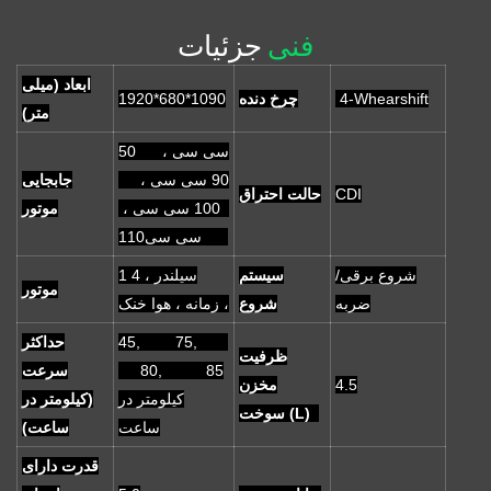
فنی
جزئیات
ابعاد (میلی
4-Whearshift
چرخ دنده
1920*680*1090
متر)
50 سی سی ،
90 سی سی ،
جابجایی
CDI
حالت احتراق
100 سی سی ،
موتور
سی سی110
شروع برقی/
سیستم
1 سیلندر ، 4
موتور
ضربه
شروع
زمانه ، هوا خنک ،
45, 75,
حداکثر
ظرفیت
80, 85
سرعت
4.5
مخزن
کیلومتر در
(کیلومتر در
سوخت (L)
ساعت
ساعت)
قدرت دارای