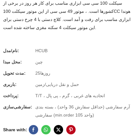
سیکلت 100 سی سی ابزاری مناسب برای کار هر روز در برخی از
کشورها است. ، موتور 49 سی سی از این موتور سیکلت 100CC هوندا
ابزاری مناسب برای رفت و آمد است. کلاچ دستی با 4 چرخ دستی برای
این موتور سیکلت 4 سکته مغزی ساخته شده است.
HCUB
نام/مدل:
چین
محل مبدا:
روزها25
مدت تحویل:
حمل و نقل دریایی/زمین
باربری:
T/T ، اتحادیه های غربی ، گرم ، پی پال
پرداخت:
آرم سفارشی (حداقل سفارش 36 واحد) ، بسته بندی
سفارشی‌سازی:
سفارشی (min.order 105 واحد)
Share with: