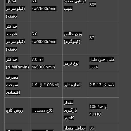
توانایی صعود
5.0
امتیاز
30⁰
شیب
kw/7500r/min
(کیلومتر در
دقیقه)
حداکثر
وزن خالص
5.6
قدرت
87
(کیلوگرم)
kw/8000r/min
(کیلومتر در
دقیقه)
طبل جلو/ طبل
7.0 n ·
حداکثر
نوع ترمز
عقب
m/5000r/min
(N.M/R/min)
مصرف
2.5-17 لاستیک
اندازه تایر
1.9 (L/100KM)
سوخت
اقتصادی
مقدار
105 واحد/
بارگیری
کلاچ دستی
روش کلاچ
40'HQ
کانتینر
35
حداقل مقدار