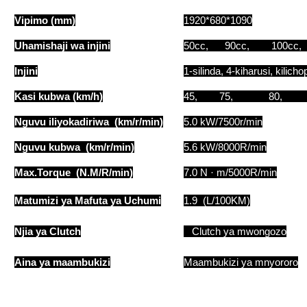
Vipimo (mm)
1920*680*1090
Uhamishaji wa injini
50cc, 90cc, 100cc
Injini
1-silinda, 4-kiharusi, kilic
Kasi kubwa (km/h)
45, 75, 80, 8
Nguvu iliyokadiriwa (km/r/min)
5.0 kW/7500r/min
Nguvu kubwa (km/r/min)
5.6 kW/8000R/min
Max.Torque (N.M/R/min)
7.0 N · m/5000R/min
Matumizi ya Mafuta ya Uchumi
1.9 (L/100KM)
Njia ya Clutch
Clutch ya mwongozo
Aina ya maambukizi
Maambukizi ya mnyororo