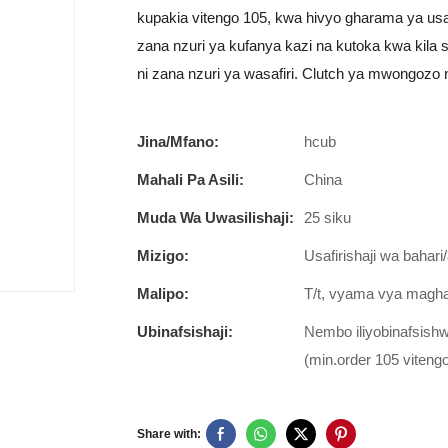
kupakia vitengo 105, kwa hivyo gharama ya usafiri
zana nzuri ya kufanya kazi na kutoka kwa kila si
ni zana nzuri ya wasafiri. Clutch ya mwongozo n
Jina/Mfano:
hcub
Mahali Pa Asili:
China
Muda Wa Uwasilishaji:
25 siku
Mizigo:
Usafirishaji wa bahari/
Malipo:
T/t, vyama vya maghar
Ubinafsishaji:
Nembo iliyobinafsishwa
(min.order 105 viteng
Share with: