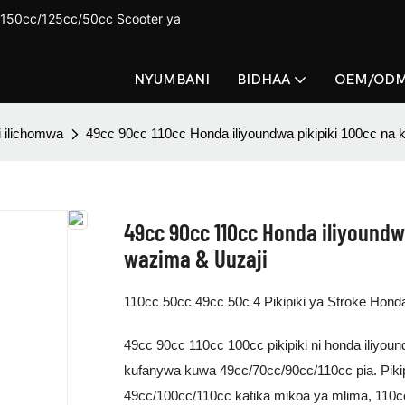
150cc/125cc/50cc Scooter ya
NYUMBANI
BIDHAA
OEM/OD
i ilichomwa
49cc 90cc 110cc Honda iliyoundwa pikipiki 100cc na 
49cc 90cc 110cc Honda iliyoundw
wazima & Uuzaji
110cc 50cc 49cc 50c 4 Pikipiki ya Stroke Hond
49cc 90cc 110cc 100cc pikipiki ni honda iliyoun
kufanywa kuwa 49cc/70cc/90cc/110cc pia. Piki
49cc/100cc/110cc katika mikoa ya mlima, 110cc