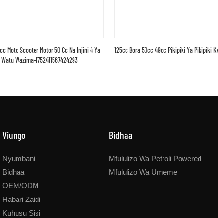
c Moto Scooter Motor 50 Cc Na Injini 4 Ya
125cc Bora 50cc 49cc Pikipiki Ya Pikipiki K
a Watu Wazima-1752411567424293
Viungo
Bidhaa
Nyumbani
Mfululizo Wa Petroli Powered
Bidhaa
Mfululizo Wa Umeme
OEM/ODM
Habari Zaidi
Kuhusu Sisi