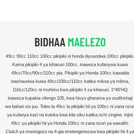
BIDHAA
MAELEZO
49cc 90cc 110cc 100cc pikipiki ni honda iliyoundwa 100cc pikipiki
Kama pikipiki 4 ya kiharusi 100cc, inaweza kufanywa kuwa
49cc/70cc/90cc/110cc pia. Pikipiki ya Honda 100cc kawaida
inashauriwa kuwa 49cc/100cc/110cc katika mikoa ya mlima,
110cc/120cc ni muhimu kwa pikipiki 4 za kiharusi. 1*40'HQ
inaweza kupakia vitengo 105, kwa hivyo gharama ya usafirishaji
wa bahari sio juu. Toleo la 49cc la pikipiki hii ya 100cc ni zana nzur
ya kufanya kazi na kutoka kwa kila siku katika nchi zingine. Injini
49cc ya pikipiki hii ya Honda 100cc ni zana nzuri ya wasafiri.
Clutch ya mwongozo na 4-gia imetengenezwa kwa pikipiki hii 4 y