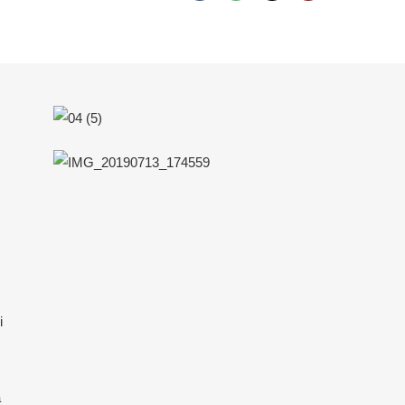
.
i
a