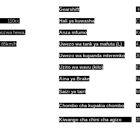
Gearshift
4
, 110cc
Hali ya kuwasha
C
hopozwa hewa,
Anza mfumo
K
5km/h
Uwezo wa tank ya mafuta (L)
4
Uwezo wa kupanda mteremko
3
Uzito wa wavu (kilo)
8
Aina ya Brake
N
Saizi ya tairi
Ma
Chombo cha kupakia chombo
V
Kiwango cha chini cha agizo
35