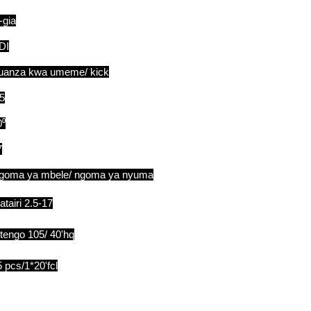
-gia
DI
uanza kwa umeme/ kick
.5
0⁰
7
goma ya mbele/ ngoma ya nyuma
tairi 2.5-17
itengo 105/ 40'hq
 pcs/1*20'fcl