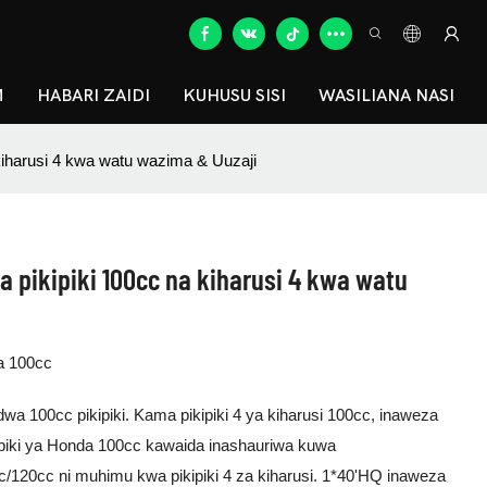
M
HABARI ZAIDI
KUHUSU SISI
WASILIANA NASI
kiharusi 4 kwa watu wazima & Uuzaji
a pikipiki 100cc na kiharusi 4 kwa watu
a 100cc
dwa 100cc pikipiki. Kama pikipiki 4 ya kiharusi 100cc, inaweza
piki ya Honda 100cc kawaida inashauriwa kuwa
/120cc ni muhimu kwa pikipiki 4 za kiharusi. 1*40'HQ inaweza