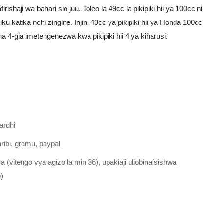
shaji wa bahari sio juu. Toleo la 49cc la pikipiki hii ya 100cc ni
ku katika nchi zingine. Injini 49cc ya pikipiki hii ya Honda 100cc
a 4-gia imetengenezwa kwa pikipiki hii 4 ya kiharusi.
ardhi
ibi, gramu, paypal
 (vitengo vya agizo la min 36), upakiaji uliobinafsishwa
o)