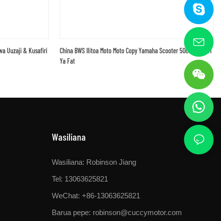
wa Uuzaji & Kusafiri
China BWS Ilitoa Moto Moto Copy Yamaha Scooter 50cc Na Tairi
Ya Fat
Wasiliana
Wasiliana: Robinson Jiang
Tel: 13063625821
WeChat: +86-13063625821
Barua pepe:
robinson@cuccymotor.com