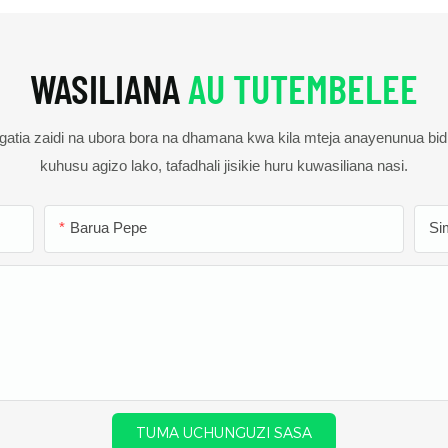
WASILIANA
AU TUTEMBELEE
gatia zaidi na ubora bora na dhamana kwa kila mteja anayenunua bid
kuhusu agizo lako, tafadhali jisikie huru kuwasiliana nasi.
Barua Pepe
Si
TUMA UCHUNGUZI SASA