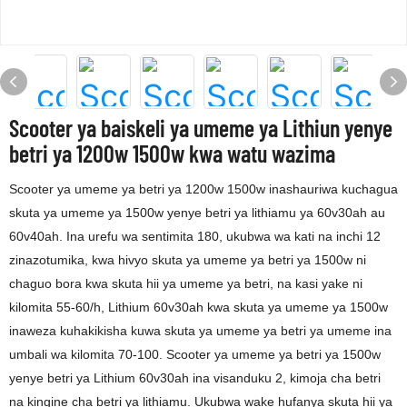
Scooter ya baiskeli ya umeme ya Lithiun yenye
betri ya 1200w 1500w kwa watu wazima
Scooter ya umeme ya betri ya 1200w 1500w inashauriwa kuchagua
skuta ya umeme ya 1500w yenye betri ya lithiamu ya 60v30ah au
60v40ah. Ina urefu wa sentimita 180, ukubwa wa kati na inchi 12
zinazotumika, kwa hivyo skuta ya umeme ya betri ya 1500w ni
chaguo bora kwa skuta hii ya umeme ya betri, na kasi yake ni
kilomita 55-60/h, Lithium 60v30ah kwa skuta ya umeme ya 1500w
inaweza kuhakikisha kuwa skuta ya umeme ya betri ya umeme ina
umbali wa kilomita 70-100. Scooter ya umeme ya betri ya 1500w
yenye betri ya Lithium 60v30ah ina visanduku 2, kimoja cha betri
na kingine cha betri ya lithiamu. Ukubwa wake hufanya skuta hii ya