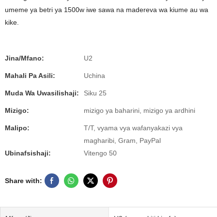
umeme ya betri ya 1500w iwe sawa na madereva wa kiume au wa
kike.
Jina/Mfano:
U2
Mahali Pa Asili:
Uchina
Muda Wa Uwasilishaji:
Siku 25
Mizigo:
mizigo ya baharini, mizigo ya ardhini
Malipo:
T/T, vyama vya wafanyakazi vya
magharibi, Gram, PayPal
Ubinafsishaji:
Vitengo 50
Share with: