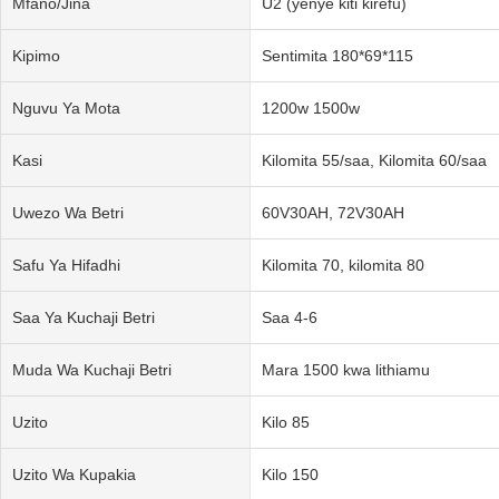
Mfano/Jina
U2 (yenye kiti kirefu)
Kipimo
Sentimita 180*69*115
Nguvu Ya Mota
1200w 1500w
Kasi
Kilomita 55/saa, Kilomita 60/saa
Uwezo Wa Betri
60V30AH, 72V30AH
Safu Ya Hifadhi
Kilomita 70, kilomita 80
Saa Ya Kuchaji Betri
Saa 4-6
Muda Wa Kuchaji Betri
Mara 1500 kwa lithiamu
Uzito
Kilo 85
Uzito Wa Kupakia
Kilo 150