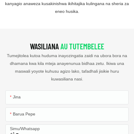
kanyagio anaweza kusakinishwa ikihitajika kulingana na sheria za
eneo husika.
WASILIANA
AU TUTEMBELEE
Tumejitolea kutoa huduma inayozingatia zaidi na ubora bora na
dhamana kwa kila mteja anayenunua bidhaa zetu. Ikiwa una
maswali yoyote kuhusu agizo lako, tafadhali jisikie huru
kuwasiliana nasi.
Jina
Barua Pepe
Simu/whatsapp
+1