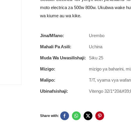
moto electrica za 500w 800w. Ukubwa wake hufa
wa kiume au wa kike.
Jina/Mfano:
Urembo
Mahali Pa Asili:
Uchina
Muda Wa Uwasilishaji:
Siku 25
Mizigo:
mizigo ya baharini, mi
Malipo:
T/T, vyama vya wafan
Ubinafsishaji:
Vitengo 32/1*20&#39
Share with: