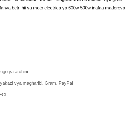
nya betri hii ya moto electrica ya 600w 500w inafaa madereva
zigo ya ardhini
yakazi vya magharibi, Gram, PayPal
;FCL