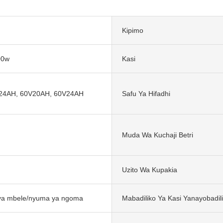
Kipimo
00w
Kasi
24AH, 60V20AH, 60V24AH
Safu Ya Hifadhi
Muda Wa Kuchaji Betri
Uzito Wa Kupakia
i ya mbele/nyuma ya ngoma
Mabadiliko Ya Kasi Yanayobadil