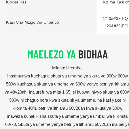
Kipima Kasi
Kipima Kasi cha
1*40&#39;HQ i
Kiasi Cha Mzigo Wa Chombo
1*20&#39;FCL 
MAELEZO YA
BIDHAA
Mfano: Urembo:
Inashauriwa kuchagua skuta ya umeme ya skuta ya 800w 600w
500w kuchagua skuta ya umeme ya 600w yenye betri ya lithiamu
ya 48v20ah. Ina urefu wa mita 1.65, si kubwa, hivyo skuta ya 600
500w ni chaguo bora kwa skuta hii ya umeme, na kasi yake ni
kilomita 40/h, betri ya lithiamu 60v20ah kwa skuta ya 500w
inaweza kuhakikisha skuta ya umeme yenye umbali wa kilomita
69-70. Skuta ya umeme yenye betri ya lithiamu 60v20ah ina bei y