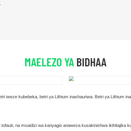
.
MAELEZO YA
BIDHAA
ri iweze kubebeka, betri ya Lithium inashauriwa. Betri ya Lithium in
ofauti, na msaidizi wa kanyagio anaweza kusakinishwa ikihitajika ku