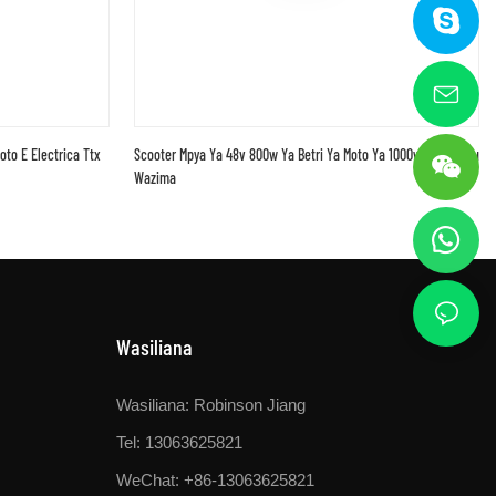
to E Electrica Ttx
Scooter Mpya Ya 48v 800w Ya Betri Ya Moto Ya 1000w Kwa Watu
Wazima
Wasiliana
Wasiliana: Robinson Jiang
Tel: 13063625821
WeChat: +86-13063625821