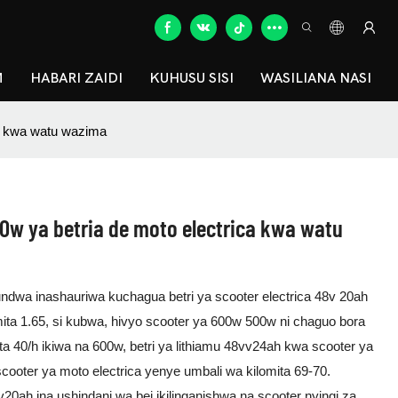
M
HABARI ZAIDI
KUHUSU SISI
WASILIANA NASI
a kwa watu wazima
w ya betria de moto electrica kwa watu
undwa inashauriwa kuchagua betri ya scooter electrica 48v 20ah
ita 1.65, si kubwa, hivyo scooter ya 600w 500w ni chaguo bora
mita 40/h ikiwa na 600w, betri ya lithiamu 48vv24ah kwa scooter ya
cooter ya moto electrica yenye umbali wa kilomita 69-70.
v20ah ina ushindani wa bei ikilinganishwa na scooter nyingi za