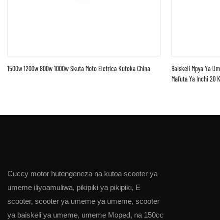
1500w 1200w 800w 1000w Skuta Moto Eletrica Kutoka China
Baiskeli Mpya Ya Um
Mafuta Ya Inchi 20
Cuccy motor hutengeneza na kutoa scooter ya
umeme iliyoamuliwa, pikipiki ya pikipiki, E
scooter, scooter ya umeme ya umeme, scooter
ya baiskeli ya umeme, umeme Moped, na 150cc