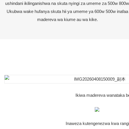
ushindani ikilinganishwa na skuta nyingi za umeme za 500w 800w
Ukubwa wake hufanya skuta hii ya umeme ya 600w 500w inafaa
madereva wa kiume au wa kike.
Ikiwa madereva wanataka bet
Inaweza kutengenezwa kwa rangi t