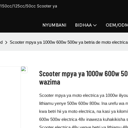
150cc/125cc/50cc Scooter ya
NYUMBANI
BIDHAA
OEM/OD
d
Scooter mpya ya 1000w 600w 500w ya betria de moto electric
Scooter mpya ya 1000w 600w 500
wazima
Scooter mpya ya moto electrica ya 1000w iliyo
lithiamu yenye 500w 600w 800w. Ina urefu wa m
kwa betri hii ya moto electrica, na kasi ya kilo
600w 500w electrica 48v inaweza kuhakikisha s
Scooter electrica 48v yenye betri ya lithiamu 48