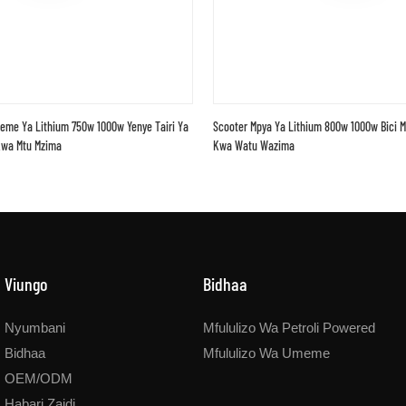
eme Ya Lithium 750w 1000w Yenye Tairi Ya
Scooter Mpya Ya Lithium 800w 1000w Bici Mo
 Kwa Mtu Mzima
Kwa Watu Wazima
Viungo
Bidhaa
Nyumbani
Mfululizo Wa Petroli Powered
Bidhaa
Mfululizo Wa Umeme
OEM/ODM
Habari Zaidi