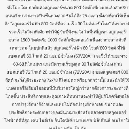
ชั่วโมง โดยปกติแล้วสกูตเตอร์ขนาด 800 วัตต์ก็เพียงพอแล้วสำหรับ
ถนนเรียบ สามารถปีนขึ้นทางลาดชันได้ถึง 25 องศา ซึ่งสะท้อนให้เห็
ถึง "สกูตเตอร์ไฟฟ้า 800 วัตต์ที่ความเร็ว 30 ไมล์ต่อชั่วโมง" อัตราเร่งที
รวดเร็วในวินาทีเดียวทำให้ผู้ขับขี่พึงพอใจ ในพื้นที่ภูเขา สกูตเตอร์
ขนาด 1500 วัตต์หรือ 1000 วัตต์ก็เพียงพอแล้วเนื่องจากขนาดตัวที่
เหมาะสม โดยปกติแล้ว สกูตเตอร์ไฟฟ้า 60 โวลต์ 800 วัตต์ ที่ใช้
แบตเตอรี่ 60 โวลต์ 20 แอมป์ชั่วโมง (60V20AH) จะวิ่งได้ระยะทาง
60-68 กิโลเมตร และมีความเร็วสูงสุด 30 ไมล์ต่อชั่วโมง ส่วน
แบตเตอรี่ 72 โวลต์ 20 แอมป์ชั่วโมง (72V20AH) ของสกูตเตอร์ 800
วัตต์ จะวิ่งได้ระยะทาง 72-78 กิโลเมตร หรือมากกว่านั้น แนะนำให้ใช
แบตเตอรี่ลิเธียมไอออนที่มีปริมาตรใหญ่กว่าหากต้องการระยะทางที่
ไกลขึ้น ประสิทธิภาพและคุณภาพที่ทนทานจะทำให้ผู้บริโภคพึงพอใจ
การบำรุงรักษาก็ง่ายและแทบไม่ต้องบำรุงรักษาเลย ขนาดและ
ประสิทธิภาพระดับกลางของมันเหมาะสำหรับตลาดขายสกูตเตอร์
ไฟฟ้าที่ดีที่สุด เช่น ไนจีเรีย อินโดนีเซีย มาเลเซีย ฟิลิปปินส์ อเมริกาใต
อเมริกาเหนือ เป็นต้น