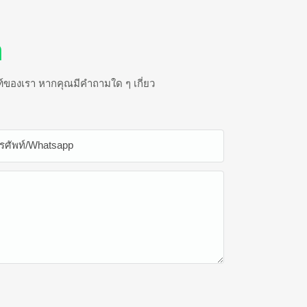
า
ัณฑ์ของเรา หากคุณมีคำถามใด ๆ เกี่ยว
รศัพท์/whatsapp