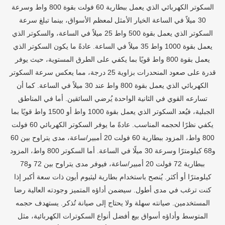
السكوتر الكهربائي الذي يعمل ببطارية 60 فولت بقوة 800 واط وسرعة
30 ميلاً في الساعة الخيار الأمثل لمعظم الأسواق، بينما تبلغ سرعة
السكوتر الذي يعمل بقوة 500 واط 25 ميلاً في الساعة، والسكوتر الذي
يعمل بقوة 1000 واط 35 ميلاً في الساعة. عادةً ما يكون السكوتر الذي
يعمل بقوة 800 واط قويًا بما يكفي على الطرق المستوية، حيث يوفر
قدرة على صعود المنحدرات بزاوية 25 درجة، مما يعكس سرعة السكوتر
الكهربائي الذي يعمل بقوة 800 واط عند 30 ميلاً في الساعة. كما أن
تسارعه القوي في الثانية الواحدة يُرضي السائقين. أما في المناطق
الجبلية، فيُعد السكوتر الذي يعمل بقوة 1000 واط أو 1500 واط قويًا بما
يكفي نظرًا لحجمه المناسب. عادةً ما يوفر السكوتر الكهربائي 60 فولت
800 واط، المزود ببطارية 60 فولت 20 أمبير/ساعة، مدى يتراوح بين 60
و68 كيلومترًا وسرعة 30 ميلًا في الساعة. أما السكوتر 800 واط، المزود
ببطارية 72 فولت 20 أمبير/ساعة، فيوفر مدى يتراوح بين 72 و78
كيلومترًا أو أكثر. يُنصح باستخدام بطارية ليثيوم أيون ذات سعة أكبر إذا
كنت ترغب في مدى أطول. سيضمن أداؤه المتميز وجودته العالية رضا
المستخدمين. صيانته سهلة ولا يحتاج إلى صيانة تُذكر. يستهدف حجمه
المتوسط ​​وأداؤه أسواق بيع أفضل أنواع السكوترات الكهربائية، مثل