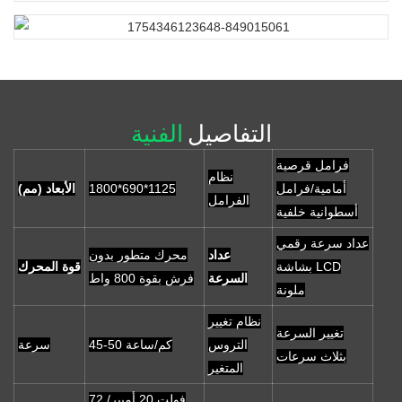
التفاصيل
الفنية
فرامل قرصية
نظام
أمامية/فرامل
1800*690*1125
الأبعاد (مم)
الفرامل
أسطوانية خلفية
عداد سرعة رقمي
عداد
محرك متطور بدون
بشاشة LCD
قوة المحرك
السرعة
فرش بقوة 800 واط
ملونة
نظام تغيير
تغيير السرعة
التروس
45-50 كم/ساعة
سرعة
بثلاث سرعات
المتغير
72 فولت 20 أمبير/