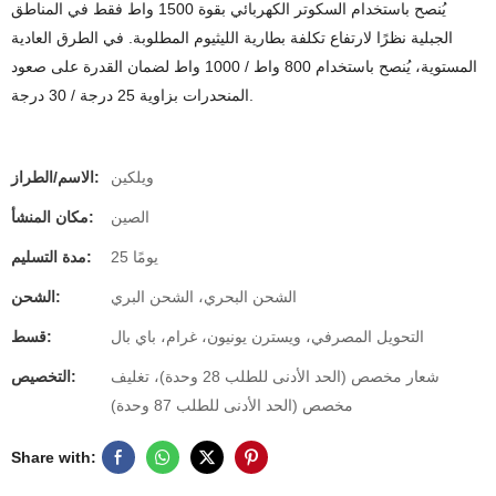
يُنصح باستخدام السكوتر الكهربائي بقوة 1500 واط فقط في المناطق
الجبلية نظرًا لارتفاع تكلفة بطارية الليثيوم المطلوبة. في الطرق العادية
المستوية، يُنصح باستخدام 800 واط / 1000 واط لضمان القدرة على صعود
المنحدرات بزاوية 25 درجة / 30 درجة.
ويلكين
الاسم/الطراز:
الصين
مكان المنشأ:
25 يومًا
مدة التسليم:
الشحن البحري، الشحن البري
الشحن:
التحويل المصرفي، ويسترن يونيون، غرام، باي بال
قسط:
شعار مخصص (الحد الأدنى للطلب 28 وحدة)، تغليف
التخصيص:
مخصص (الحد الأدنى للطلب 87 وحدة)
Share with: