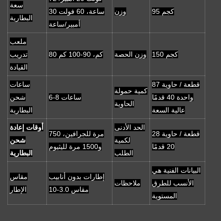
سعة
95 كجم
وزن
ساعة، 60 فولت 30
البطارية
أمبير/ساعة
ملعب
150 كجم
وزن الحصة
80 كم، 90-100 كم
تدريب
القيادة
87 قطعة / حاوية
ساعات
كمية حمولة
واحدة 40 قدمًا
6-8 ساعات
شحن
الحاوية
عالية السعة
البطارية
الحد الأدنى
أوقات إعادة
28 قطعة / حاوية
750 مرة للجرافين،
لكمية
شحن
20 قدمًا
و1500 مرة لليثيوم
الطلب
البطارية
البيانات الفنية هي
إطارات بدون أنابيب
مقاس
الأنسب للطرق
ملاحظات
مقاس 3.0-10
الإطار
المستوية