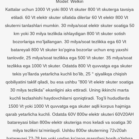
Model: Welkin
Kattalar uchun 1000 Vt yoki 800 Vt skuter 800 Vt skuterga tavsiya
etiladi. 60 Vt elektr skuter sifatida dilerlar 60 Vt elektr 800 Vt
skuterni tanlashlari mumkin. 30 milya/soat elektr skuter soatiga 50
km yoki 30 milya tezlikda ishlaydigan 800 Vt skuter sotish
bozorlariga mo'ljallangan. 30 milya/soat tezlikka ega 60 Vt
batareyali 800 Vt skuter ko'pgina bozorlar uchun eng yaxshi
tanlovdir, 25 milya/soat tezlikka ega 500 Vt skuter. 35 milya/soat
tezlikka ega 1000 Vt skuter. Odatda 800 Vt quvvatga ega skuter
tekis yo'llarda yetarlicha kuchli bo'lib, 25 ° qiyalikqa chiqish
qobiliyatini taklif qiladi, bu esa ushbu "800 Vt elektr skuter soatiga
30 milya tezlikda" ekanligini aks ettiradi. Uning ikkinchi marta
kuchli tezlashishi haydovchilarni qoniqtiradi. Tog'li hududlarda
1500 Vt yoki 1000 Vt quvvatga ega skuter aqlli korpus hajmiga
qarab yetarlicha kuchli. Odatda 60V 800w elektr skuteri 60V20AH
batareyasi bilan 800w elektr skuteriga mos keladi va soatiga 30
milya tezlikni ta'minlaydi. Ushbu 800w skuterning 72v20ah
batareyasi 72-78 km yoki undan ko'proq masofani bosib o'tishga