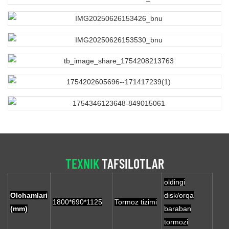
TEXNIK
TAFSILOTLAR
oldingi
Olchamlari
disk/orqa
1800*690*1125
Tormoz tizimi
(mm)
baraban
tormozi