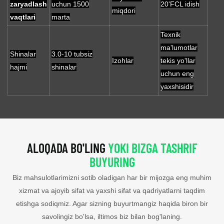
zaryadlash
uchun 1500
20'FCL idish
miqdori
vaqtlari
marta
Texnik
ma'lumotlar
Shinalar
3.0-10 tubsiz
Izohlar
tekis yo'llar
hajmi
shinalar
uchun eng
yaxshisidir
ALOQADA BO'LING
YOKI BIZGA TASHRIF
BUYURING
Biz mahsulotlarimizni sotib oladigan har bir mijozga eng muhim
xizmat va ajoyib sifat va yaxshi sifat va qadriyatlarni taqdim
etishga sodiqmiz. Agar sizning buyurtmangiz haqida biron bir
savolingiz bo'lsa, iltimos biz bilan bog'laning.