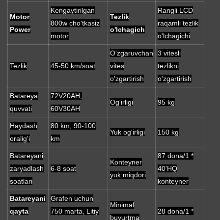
Kengaytirilgan
Rangli LCD
Motor
Tezlik
800w cho'tkasiz
raqamli tezlik
Power
o'lchagich
motor
o'lchagichi
O'zgaruvchan
3 vitesli
Tezlik
45-50 km/soat
vites
tezlikni
o'zgartirish
o'zgartirish
Batareya
72V20AH,
Og'irligi
95 kg
quvvati
60V30AH
Haydash
80 km, 90-100
Yuk og'irligi
150 kg
oralig'i
km
Batareyani
87 dona/1 *
Konteyner
zaryadlash
6-8 soat
40'HQ
yuk miqdori
soatlari
konteyner
Batareyani
Grafen uchun
Minimal
qayta
750 marta, Litiy
28 dona/1 *
buyurtma