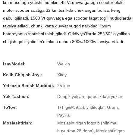
km masofaga yetishi mumkin. 48 Vt quvvatga ega scooter elektr
motor scooter soatiga 32 km tezlikda cheklangan bo'lsa, keng
qabul qilinadi. 1500 Vt quvvatga ega scooter faqat tog'li hududlarda
tavsiya etiladi, chunki katta quvvat yuqori narxdagi lityum
batareyani o'rnatishni talab qiladi. Oddiy yo'llarda 25°/30° qiyalikqa
chiqish qobiliyatini ta'minlash uchun 800w/1000w tavsiya etiladi.
Ism/Model:
Welkin
Kelib Chiqish Joyi:
Xitoy
Yetkazib Berish Muddati:
25 kun
Yuk Tashish:
Dengiz yuklari, quruqlikdagi yuklar
To'lov:
T/T, g&#39;arbiy ittifoqlar, Gram,
PayPal
Moslashtirish:
Moslashtirilgan logotip (Minimal
buyurtma 28 dona), Moslashtirilgan