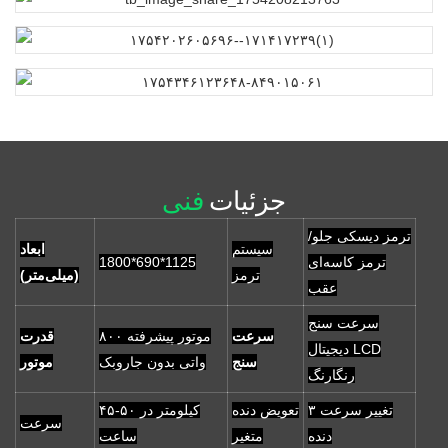
جزئیات
فنی
ترمز دیسکی جلو/
سیستم
ابعاد
ترمز کاسه‌ای
1800*690*1125
ترمز
(میلی‌متر)
عقب
سرعت سنج
سرعت
موتور پیشرفته ۸۰۰
قدرت
دیجیتال LCD
سنج
واتی بدون جاروبک
موتور
رنگارنگ
تغییر سرعت ۳
تعویض دنده
۴۵-۵۰ کیلومتر در
سرعت
دنده
متغیر
ساعت