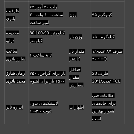
۷۲ ولت ۲۰ آمپر
ظرفیت
۹۵ کیلوگرم
وزن
ساعت، ۶۰ ولت ۳۰
باتری
آمپر ساعت
80 کیلومتر، 90-100
محدوده
۱۵۰ کیلوگرم
وزن بار
کیلومتر
درایو
ظرف ۸۷ عددی/۱
مقدار بار
ساعت
۶ تا ۸ ساعت
* ۴۰'HQ
کانتینر
شارژ باتری
حداقل
ظرف 28
۷۵۰ بار برای گرافن،
زمان شارژ
مقدار
عددی/1*20'FCL
۱۵۰۰ بار برای لیتیوم
مجدد باتری
سفارش
اطلاعات فنی
برای جاده‌های
لاستیک‌های بدون
اظهارات
اندازه تایر
هموار بهترین
تیوب ۳.۰-۱۰
است