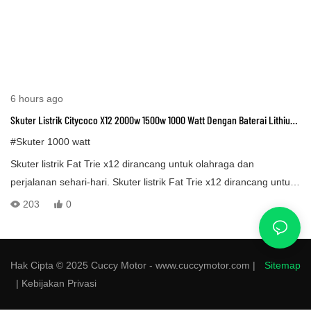
6 hours ago
Skuter Listrik Citycoco X12 2000w 1500w 1000 Watt Dengan Baterai Lithium
Dan Ban Tebal
#Skuter 1000 watt
Skuter listrik Fat Trie x12 dirancang untuk olahraga dan
perjalanan sehari-hari. Skuter listrik Fat Trie x12 dirancang untuk
menjaga kecepatan berkendara pada 50 km/jam atau 30 mph,
203
0
yang legal di sebagian besar negara. Kecepatan sekitar 50
km/jam ini legal di jalan raya.
Hak Cipta © 2025 Cuccy Motor - www.cuccymotor.com |
Sitemap
|
Kebijakan Privasi