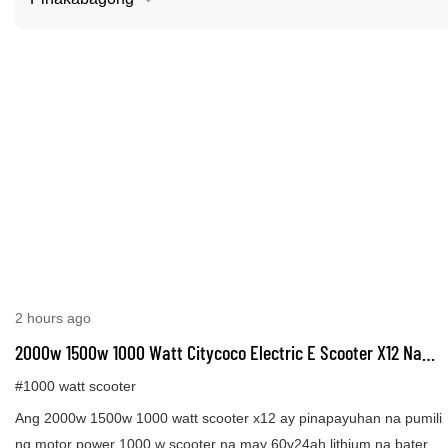
2 hours ago
2000w 1500w 1000 Watt Citycoco Electric E Scooter X12 Na
May Lithium Battery At Matabang Gulong
#1000 watt scooter
Ang 2000w 1500w 1000 watt scooter x12 ay pinapayuhan na pumili
ng motor power 1000 w scooter na may 60v24ah lithium na baterya