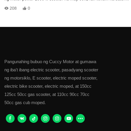
upang mapanatili ang mas mahabang hanay na 80 km, Ang fat trie
208
0
electric x12 scooter ay idinisenyo para sa sport at araw-araw na
pag-commute. Ang electric scooter x12 ay idinisenyo upang
mapanatili ang bilis ng pagmamaneho sa 50 km/h o 30 mph, ang
bilis na ito na humigit-ku
Pangunahing bubuo ng Cuccy Motor at gumawa
ng iba't ibang electric scooter, pasadyang scooter
ng motorsiklo, E scooter, electric moped scooter,
electric bike scooter, electric moped, at 150cc
125cc 50cc gas scooter, at 110cc 90cc 70cc
50cc gas cub moped.