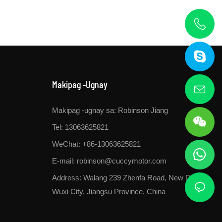
Makipag -ugnay
Makipag -ugnay sa: Robinson Jiang
Tel: 13063625821
WeChat: +86-13063625821
E-mail:
robinson@cuccymotor.com
Address:
Walang 239 Zhenfa Road, New District,
Wuxi City, Jiangsu Province, China