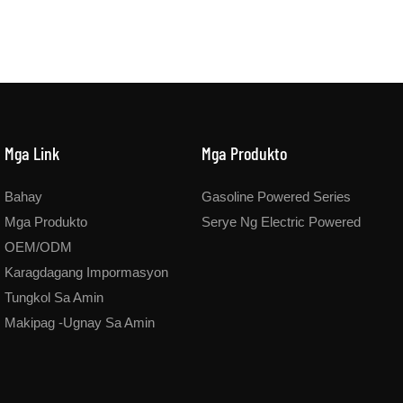
Mga Link
Mga Produkto
Bahay
Gasoline Powered Series
Mga Produkto
Serye Ng Electric Powered
OEM/ODM
Karagdagang Impormasyon
Tungkol Sa Amin
Makipag -ugnay Sa Amin