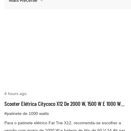
Mais Recente
4 hours ago
Scooter Elétrica Citycoco X12 De 2000 W, 1500 W E 1000 W
Com Bateria De Lítio E Pneu Largo.
#patinete de 1000 watts
Para o patinete elétrico Fat Trie X12, recomenda-se escolher a
versão com motor de 1000 W e bateria de lítio de 60 V 24 Ah para