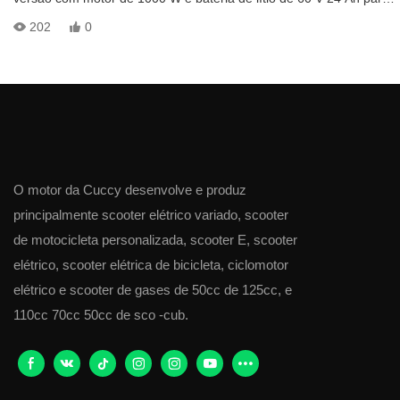
maior autonomia de até 80 km. O patinete elétrico Fat Trie X12 foi
202
0
projetado para esportes e deslocamentos diários. A velocidade
máxima do patinete elétrico X12 é de 50 km/h (ou 30 mph),
permitida por lei na maioria dos países.
O motor da Cuccy desenvolve e produz
principalmente scooter elétrico variado, scooter
de motocicleta personalizada, scooter E, scooter
elétrico, scooter elétrica de bicicleta, ciclomotor
elétrico e scooter de gases de 50cc de 125cc, e
110cc 70cc 50cc de sco -cub.