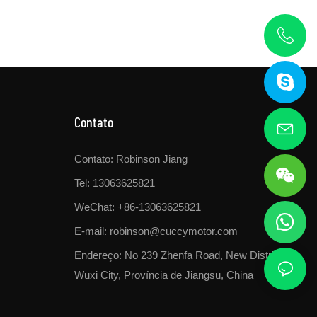
Contato
Contato: Robinson Jiang
Tel: 13063625821
WeChat: +86-13063625821
E-mail:
robinson@cuccymotor.com
Endereço:
No 239 Zhenfa Road, New District,
Wuxi City, Província de Jiangsu, China