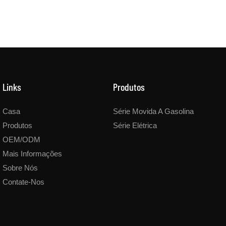
Links
Produtos
Casa
Série Movida A Gasolina
Produtos
Série Elétrica
OEM/ODM
Mais Informações
Sobre Nós
Contate-Nos