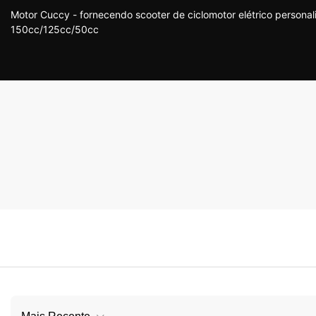
Motor Cuccy - fornecendo scooter de ciclomotor elétrico persona
150cc/125cc/50cc