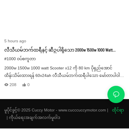
5 hours ago
လီသီယမ်ဘက်ထရီနှင့် ဆီဥပါရှိသော 2000w 1500w 1000 Watt
Citycoco လျှပ်စစ် E Scooter X12
#1000 ဝပ်စကူတာ
2000w 1500w 1000 watt Scooter x12 ကို 80 km ပိုရှည်အောင်
ထိန်းသိမ်းထားရန် 60v24ah လီသီယမ်ဘက်ထရီပါသော မော်တာပါဝါ
1000 w Scooter ကို ရွေးချယ်ရန် အကြံပြုထားသည်။ အဆိုပါ fat trie
208
0
လျှပ်စစ် x12 စကူတာအား အားကစားနှင့်နေ့စဉ်သွားလာရန်အတွက်
ဒီဇိုင်းထုတ်ထားသည်။ လျှပ်စစ်စကူတာ x12 ကို တစ်နာရီ 50 ကီလိုမီတာ
သို့မဟုတ် 30 မိုင်နှုန်းဖြင့် အရှိန်ထိန်းထားရန် ဒီဇိုင်းထုတ်ထားပြီး ဤအ
မူပိုင်ခွင့်© 2025 Cuccy Motor - www.cucccuccymotor.com |
ထိုင်ရာ
မြန်နှုန်းသည် တစ်နာရီ 50 ကီလိုမီတာဝန်း
|
ကိုယ်ရေးအချက်အလက်မူဝါဒ