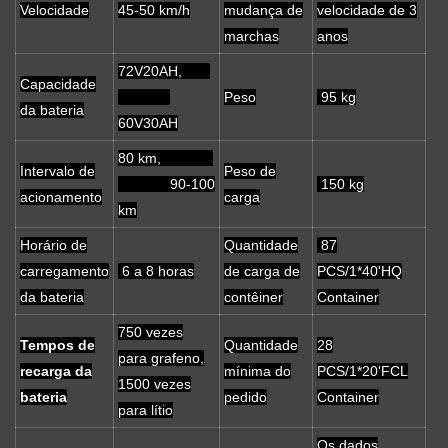
Velocidade
45-50 km/h
mudança de
velocidade de 3
marchas
anos
72V20AH,
Capacidade
Peso
95 kg
da bateria
60V30AH
80 km,
Intervalo de
Peso de
90-100
150 kg
acionamento
carga
km
Horário de
Quantidade
87
carregamento
6 a 8 horas
de carga de
PCS/1*40'HQ
da bateria
contêiner
Container
750 vezes
Tempos de
Quantidade
28
para grafeno,
recarga da
mínima do
PCS/1*20'FCL
1500 vezes
bateria
pedido
Container
para lítio
Os dados