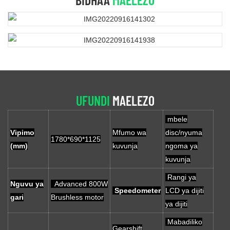
UFUNDI
MAELEZO
mbele
Vipimo
Mfumo wa
disc/nyuma
1780*690*1125
(mm)
kuvunja
ngoma ya
kuvunja
Rangi ya
Nguvu ya
Advanced 800W
Speedometer
LCD ya dijiti
gari
Brushless motor
ya dijiti
Mabadiliko
Gearshift