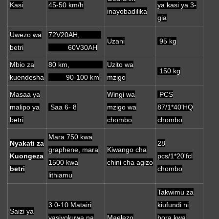
Kasi
45-50 km/h
ya kasi ya 3-
inayobadilika
gia
Uwezo wa
72V20AH,
Uzani
95 kg
betri
60V30AH
Mbio za
80 km,
Uzito wa
150 kg
kuendesha
90-100 km
mzigo
Masaa ya
Wingi wa
PCS
malipo ya
Saa 6- 8
mzigo wa
87/1*40'HQ
betri
chombo
chombo
Mara 750 kwa
Nyakati za
28
graphene, mara
Kiwango cha
Kuongeza
pcs/1*20'fcl
1500 kwa
chini cha agizo
betri
chombo
lithiamu
Takwimu za
3.0-10 Matairi
kiufundi ni
Saizi ya
yasiyokuwa na
Maelezo
bora kwa