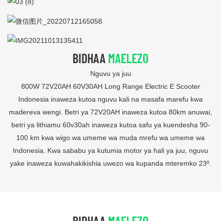
BIDHAA
MAELEZO
Nguvu ya juu
800W 72V20AH 60V30AH Long Range Electric E Scooter
Indonesia inaweza kutoa nguvu kali na masafa marefu kwa
madereva wengi. Betri ya 72V20AH inaweza kutoa 80km anuwai,
betri ya lithiamu 60v30ah inaweza kutoa safu ya kuendesha 90-
100 km kwa wigo wa umeme wa muda mrefu wa umeme wa
Indonesia. Kwa sababu ya kutumia motor ya hali ya juu, nguvu
yake inaweza kuwahakikishia uwezo wa kupanda mteremko 23º.
BIDHAA
MAELEZO