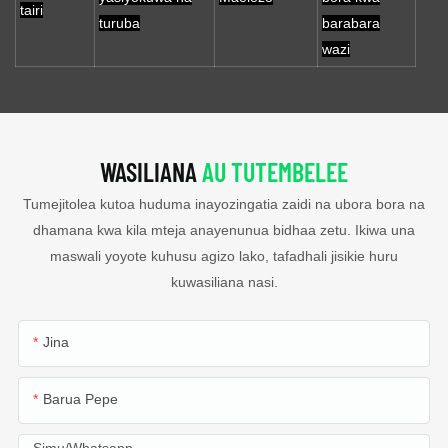
tairi
turuba
barabara
wazi
WASILIANA
AU TUTEMBELEE
Tumejitolea kutoa huduma inayozingatia zaidi na ubora bora na
dhamana kwa kila mteja anayenunua bidhaa zetu. Ikiwa una
maswali yoyote kuhusu agizo lako, tafadhali jisikie huru
kuwasiliana nasi.
Jina
Barua Pepe
Simu/whatsapp