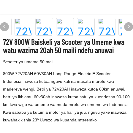
72V 800W Baiskeli ya Scooter ya Umeme kwa
watu wazima 20ah 50 maili ndefu anuwai
Scooter ya umeme 50 maili
800W 72V20AH 60V30AH Long Range Electric E Scooter
Indonesia inaweza kutoa nguvu kali na masafa marefu kwa
madereva wengi. Betri ya 72V20AH inaweza kutoa 80km anuwai,
betri ya lithiamu 60v30ah inaweza kutoa safu ya kuendesha 90-100
km kwa wigo wa umeme wa muda mrefu wa umeme wa Indonesia.
Kwa sababu ya kutumia motor ya hali ya juu, nguvu yake inaweza
kuwahakikishia 23º Uwezo wa kupanda mteremko