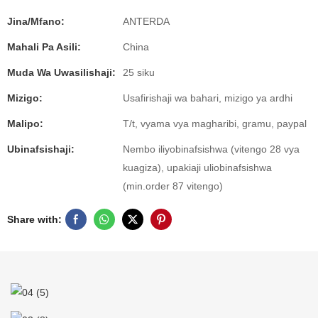
Jina/Mfano:
ANTERDA
Mahali Pa Asili:
China
Muda Wa Uwasilishaji:
25 siku
Mizigo:
Usafirishaji wa bahari, mizigo ya ardhi
Malipo:
T/t, vyama vya magharibi, gramu, paypal
Ubinafsishaji:
Nembo iliyobinafsishwa (vitengo 28 vya
kuagiza), upakiaji uliobinafsishwa
(min.order 87 vitengo)
Share with: