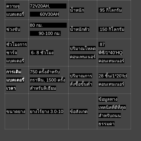
ความจุ
72V20AH,
น้ำหนัก
95 กิโลกรัม
แบตเตอรี่
60V30AH
80 กม.
ช่วงขับ
น้ำหนักตัว
150 กิโลกรัม
90-100 กม.
ชั่วโมงการ
87
ปริมาณโหลด
ชาร์จ
6- 8 ชั่วโมง
พีซี/1*40'HQ
คอนเทนเนอร์
แบตเตอรี่
คอนเทนเนอร์
การเติม
750 ครั้งสำหรับ
ปริมาณการ
28 ชิ้น/1*20'fcl
แบตเตอรี่
กราฟีน, 1500 ครั้ง
สั่งซื้อขั้นต่ำ
คอนเทนเนอร์
เวลา
สำหรับลิเธียม
ข้อมูลทาง
เทคนิคที่ดีที่สุด
ขนาดยาง
ยางไร้ยาง 3.0-10
ข้อสังเกต
สำหรับถนน
ธรรมดา