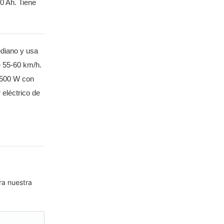
0 Ah. Tiene
ediano y usa
e 55-60 km/h.
 1500 W con
 eléctrico de
ra nuestra