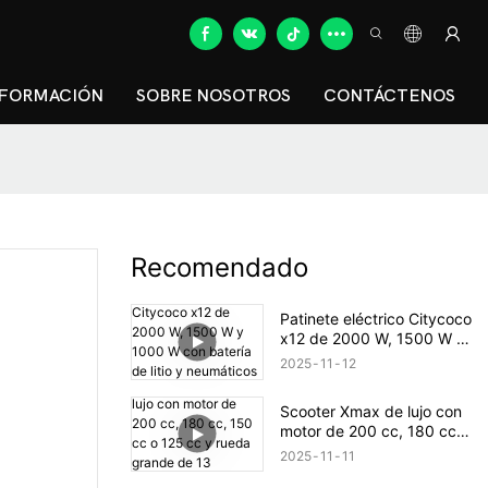
NFORMACIÓN
SOBRE NOSOTROS
CONTÁCTENOS
Recomendado
Patinete eléctrico Citycoco
x12 de 2000 W, 1500 W y
1000 W con batería de litio
2025
11
12
y neumáticos anchos.
Scooter Xmax de lujo con
motor de 200 cc, 180 cc,
150 cc o 125 cc y rueda
2025
11
11
grande de 13 pulgadas.