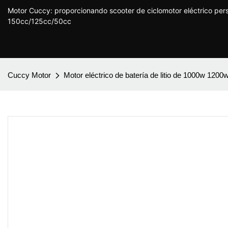
Motor Cuccy: proporcionando scooter de ciclomotor eléctrico per
150cc/125cc/50cc
Cuccy Motor
Motor eléctrico de batería de litio de 1000w 1200