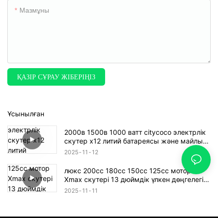
Мазмұны
ҚАЗІР СҰРАУ ЖІБЕРІҢІЗ
Ұсынылған
2000в 1500в 1000 ватт citycoco электрлік
скутер x12 литий батареясы және майлы
шинасы бар
2025
11
12
люкс 200cc 180cc 150cc 125cc мотор
Xmax скутері 13 дюймдік үлкен дөңгелегі
бар
2025
11
11