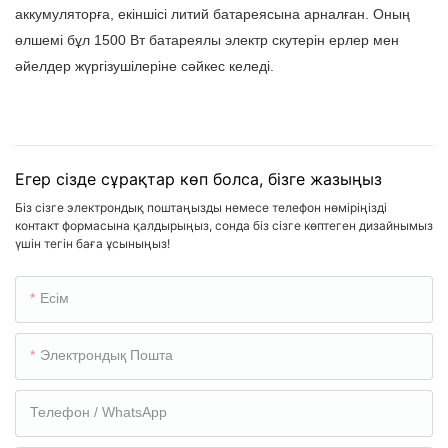
аккумуляторға, екіншісі литий батареясына арналған. Оның
өлшемі бұл 1500 Вт батареялы электр скутерін ерлер мен
әйелдер жүргізушілеріне сәйкес келеді.
Егер сізде сұрақтар көп болса, бізге жазыңыз
Біз сізге электрондық поштаңызды немесе телефон нөміріңізді
контакт формасына қалдырыңыз, сонда біз сізге көптеген дизайнымыз
үшін тегін баға ұсыныңыз!
Есім
Электрондық Пошта
Телефон / WhatsApp