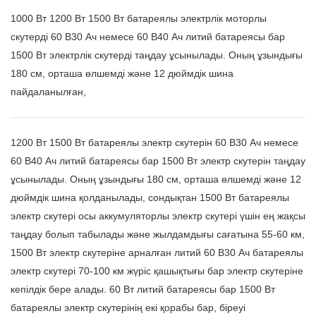
1000 Вт 1200 Вт 1500 Вт батареялы электрлік моторлы
скутерді 60 В30 Ач немесе 60 В40 Ач литий батареясы бар
1500 Вт электрлік скутерді таңдау ұсынылады. Оның ұзындығы
180 см, орташа өлшемді және 12 дюймдік шина
пайдаланылған,
1200 Вт 1500 Вт батареялы электр скутерін 60 В30 Ач немесе
60 В40 Ач литий батареясы бар 1500 Вт электр скутерін таңдау
ұсынылады. Оның ұзындығы 180 см, орташа өлшемді және 12
дюймдік шина қолданылады, сондықтан 1500 Вт батареялы
электр скутері осы аккумуляторлы электр скутері үшін ең жақсы
таңдау болып табылады және жылдамдығы сағатына 55-60 км,
1500 Вт электр скутеріне арналған литий 60 В30 Ач батареялы
электр скутері 70-100 км жүріс қашықтығы бар электр скутеріне
кепілдік бере алады. 60 Вт литий батареясы бар 1500 Вт
батареялы электр скутерінің екі қорабы бар, біреуі