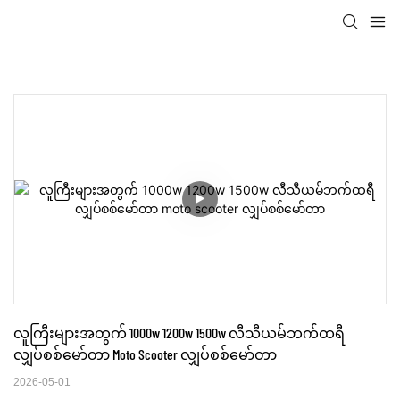
လူကြီးများအတွက် 1000w 1200w 1500w လီသီယမ်ဘက်ထရီ
လျှပ်စစ်မော်တာ Moto Scooter လျှပ်စစ်မော်တာ
2026-05-01