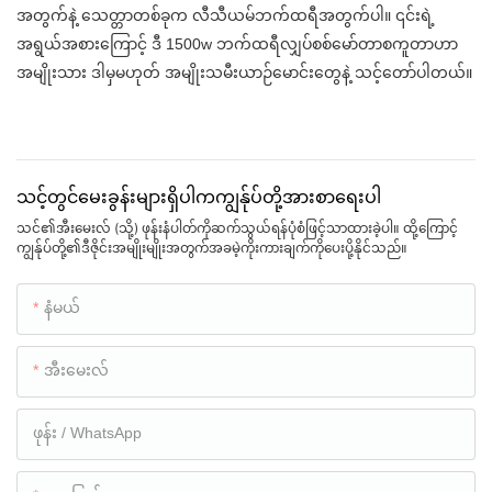
အတွက်နဲ့ သေတ္တာတစ်ခုက လီသီယမ်ဘက်ထရီအတွက်ပါ။ ၎င်းရဲ့
အရွယ်အစားကြောင့် ဒီ 1500w ဘက်ထရီလျှပ်စစ်မော်တာစကူတာဟာ
အမျိုးသား ဒါမှမဟုတ် အမျိုးသမီးယာဉ်မောင်းတွေနဲ့ သင့်တော်ပါတယ်။
သင့်တွင်မေးခွန်းများရှိပါကကျွန်ုပ်တို့အားစာရေးပါ
သင်၏အီးမေးလ် (သို့) ဖုန်းနံပါတ်ကိုဆက်သွယ်ရန်ပုံစံဖြင့်သာထားခဲ့ပါ။ ထို့ကြောင့်
ကျွန်ုပ်တို့၏ဒီဇိုင်းအမျိုးမျိုးအတွက်အခမဲ့ကိုးကားချက်ကိုပေးပို့နိုင်သည်။
နံမယ်
အီးမေးလ်
ဖုန်း / WhatsApp