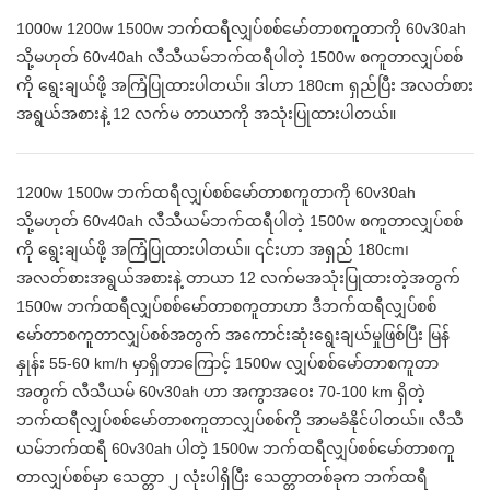
1000w 1200w 1500w ဘက်ထရီလျှပ်စစ်မော်တာစကူတာကို 60v30ah
သို့မဟုတ် 60v40ah လီသီယမ်ဘက်ထရီပါတဲ့ 1500w စကူတာလျှပ်စစ်
ကို ရွေးချယ်ဖို့ အကြံပြုထားပါတယ်။ ဒါဟာ 180cm ရှည်ပြီး အလတ်စား
အရွယ်အစားနဲ့ 12 လက်မ တာယာကို အသုံးပြုထားပါတယ်။
1200w 1500w ဘက်ထရီလျှပ်စစ်မော်တာစကူတာကို 60v30ah
သို့မဟုတ် 60v40ah လီသီယမ်ဘက်ထရီပါတဲ့ 1500w စကူတာလျှပ်စစ်
ကို ရွေးချယ်ဖို့ အကြံပြုထားပါတယ်။ ၎င်းဟာ အရှည် 180cm၊
အလတ်စားအရွယ်အစားနဲ့ တာယာ 12 လက်မအသုံးပြုထားတဲ့အတွက်
1500w ဘက်ထရီလျှပ်စစ်မော်တာစကူတာဟာ ဒီဘက်ထရီလျှပ်စစ်
မော်တာစကူတာလျှပ်စစ်အတွက် အကောင်းဆုံးရွေးချယ်မှုဖြစ်ပြီး မြန်
နှုန်း 55-60 km/h မှာရှိတာကြောင့် 1500w လျှပ်စစ်မော်တာစကူတာ
အတွက် လီသီယမ် 60v30ah ဟာ အကွာအဝေး 70-100 km ရှိတဲ့
ဘက်ထရီလျှပ်စစ်မော်တာစကူတာလျှပ်စစ်ကို အာမခံနိုင်ပါတယ်။ လီသီ
ယမ်ဘက်ထရီ 60v30ah ပါတဲ့ 1500w ဘက်ထရီလျှပ်စစ်မော်တာစကူ
တာလျှပ်စစ်မှာ သေတ္တာ ၂ လုံးပါရှိပြီး သေတ္တာတစ်ခုက ဘက်ထရီ