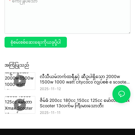
ကေြနပ်သော
စုံစမ်းစစ်ဆေးရေးကိုယခုပို့ပါ
အကြံပြုသည်
လီသီယမ်ဘက်ထရီနှင့် ဆီဥပါရှိသော 2000w
1500w 1000 watt citycoco လျှပ်စစ် e scooter
x12
2025
11
12
ဇိမ်ခံ 200cc 180cc 150cc 125cc မော်တာ Xmax
Scooter 13လက်မ ကြီးမားသောဘီး
2025
11
11