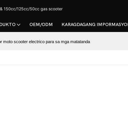
 & 150cc/125cc/50cc gas scooter
DUKTO
OEM/ODM
KARAGDAGANG IMPORMASYO
r moto scooter electrico para sa mga matatanda