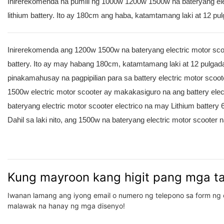
Inirerekomenda na pumili ng 1000w 1200w 1500w na bateryang ele
lithium battery. Ito ay 180cm ang haba, katamtamang laki at 12 pu
Inirerekomenda ang 1200w 1500w na bateryang electric motor scoo
battery. Ito ay may habang 180cm, katamtamang laki at 12 pulgad
pinakamahusay na pagpipilian para sa battery electric motor scoote
1500w electric motor scooter ay makakasiguro na ang battery ele
bateryang electric motor scooter electrico na may Lithium battery 
Dahil sa laki nito, ang 1500w na bateryang electric motor scoote
Kung mayroon kang higit pang mga t
Iwanan lamang ang iyong email o numero ng telepono sa form ng 
malawak na hanay ng mga disenyo!