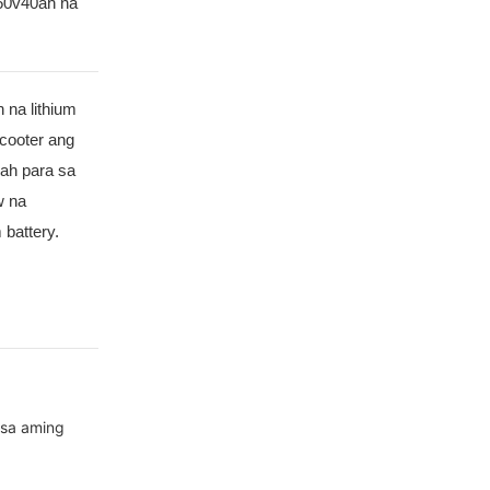
 60v40ah na
 na lithium
scooter ang
0ah para sa
w na
 battery.
 sa aming