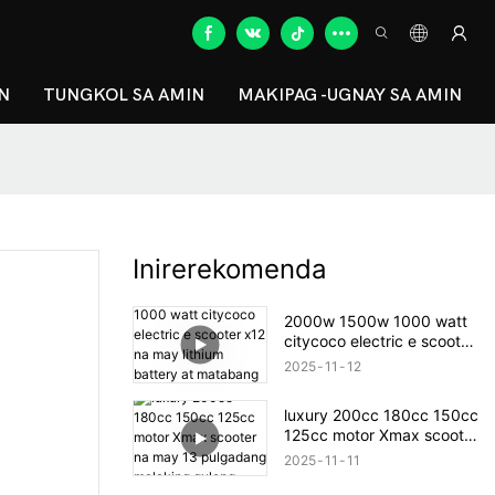
N
TUNGKOL SA AMIN
MAKIPAG -UGNAY SA AMIN
Inirerekomenda
2000w 1500w 1000 watt
citycoco electric e scooter
x12 na may lithium battery
2025
11
12
at matabang gulong
luxury 200cc 180cc 150cc
125cc motor Xmax scooter
na may 13 pulgadang
2025
11
11
malaking gulong