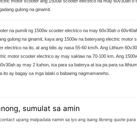
ctric motor scooter ang 1500w scooter electrico na may 60v30ah o
lgadang gulong na ginamit.
ter na pumili ng 1500w scooter electrico na may 60v30ah o 60v40ah
ang gulong na ginamit, kaya ang 1500w na bateryang electric motor 
r electrico na ito, at ang bilis ay nasa 55-60 km/h. Ang Lithium 60v3
ctric motor scooter electrico ay may saklaw na 70-100 km. Ang 1500
60v30ah ay may 2 kahon, isa para sa baterya at isa pa para sa lithium
r na ito ay bagay sa mga lalaki o babaeng nagmamaneho.
anong, sumulat sa amin
contact upang maipadala namin sa iyo ang isang libreng quote para