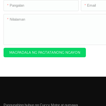
Pangalan
Email
Nilalaman
MAGPADALA NG PAGTATANONG NGAYON
Pangunahing bubuo ng Cuccy Motor at gumawa