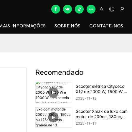
MAIS INFORMAÇÕES
SOBRE NÓS
CONTATE-NOS
Recomendado
Scooter elétrica Citycoco
X12 de 2000 W, 1500 W e
1000 W com bateria de
2025
11
12
lítio e pneu largo.
Scooter Xmax de luxo com
motor de 200cc, 180cc,
150cc ou 125cc e roda
2025
11
11
grande de 13 polegadas.