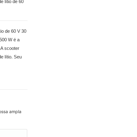
 lítio de 60
io de 60 V 30
1500 W é a
 A scooter
 lítio. Seu
nossa ampla