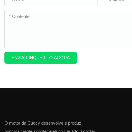
Contente
ENVIAR INQUÉRITO AGORA
O motor da Cuccy desenvolve e produz
principalmente scooter elétrico variado, scooter