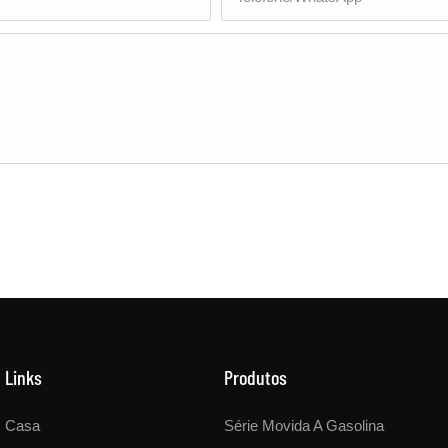
Links
Produtos
Casa
Série Movida A Gasolina