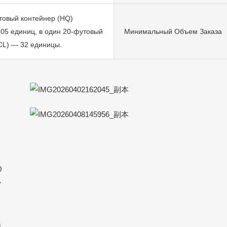
товый контейнер (HQ)
105 единиц, в один 20-футовый
Минимальный Объем Заказа
CL) — 32 единицы.
0
у
В