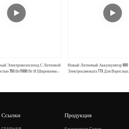
ый Электровелосипед С Литиевой
Новый Литиевый Аккумулятор 800 В
стью 750 Вт/1000 Вт И Широкими
Электросамоката TTX Для Взрослых.
Шинами Для Взрослых.
Ссылки
Продукция
ГЛАВНАЯ
Бензиновая Серия