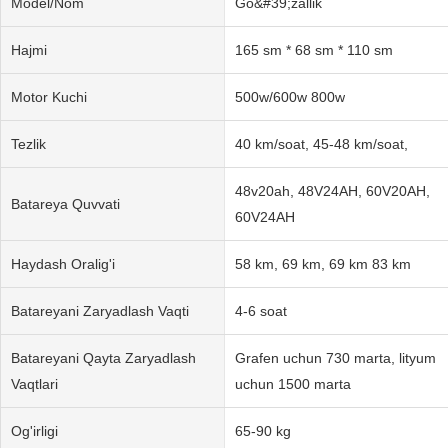
Model/Nom
Go&#39;zallik
Hajmi
165 sm * 68 sm * 110 sm
Motor Kuchi
500w/600w 800w
Tezlik
40 km/soat, 45-48 km/soat,
48v20ah, 48V24AH, 60V20AH,
Batareya Quvvati
60V24AH
Haydash Oralig'i
58 km, 69 km, 69 km 83 km
Batareyani Zaryadlash Vaqti
4-6 soat
Batareyani Qayta Zaryadlash
Grafen uchun 730 marta, lityum
Vaqtlari
uchun 1500 marta
Og'irligi
65-90 kg