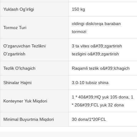
Yuklash Og'irligi
150 kg
oldingi disk/orqa baraban
Tormoz Turi
tormozi
O'zgaruvchan Tezlikni
3 ta vites o&#39;zgartirish
O'zgartirish
tezligini o&#39;zgartirish
Tezlik O'lchagich
Raqamli tezlik o&#39;lchagich
Shinalar Hajmi
3.0-10 tubsiz shina
1 * 40&#39;HQ yuk 105 dona, 1
Konteyner Yuk Miqdori
* 20&#39;FCL yuk 32 dona
Minimal Buyurtma Miqdori
30 dona/1*20FCL