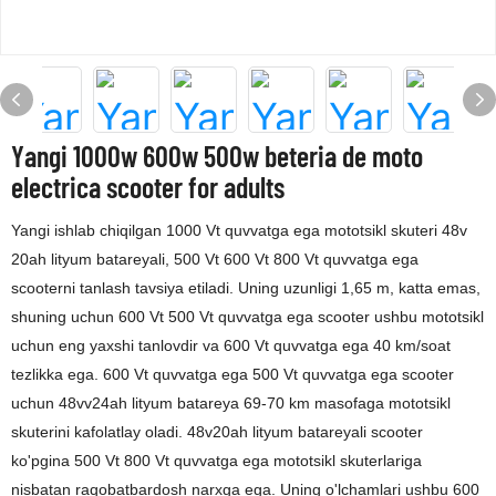
Yangi 1000w 600w 500w beteria de moto
electrica scooter for adults
Yangi ishlab chiqilgan 1000 Vt quvvatga ega mototsikl skuteri 48v
20ah lityum batareyali, 500 Vt 600 Vt 800 Vt quvvatga ega
scooterni tanlash tavsiya etiladi. Uning uzunligi 1,65 m, katta emas,
shuning uchun 600 Vt 500 Vt quvvatga ega scooter ushbu mototsikl
uchun eng yaxshi tanlovdir va 600 Vt quvvatga ega 40 km/soat
tezlikka ega. 600 Vt quvvatga ega 500 Vt quvvatga ega scooter
uchun 48vv24ah lityum batareya 69-70 km masofaga mototsikl
skuterini kafolatlay oladi. 48v20ah lityum batareyali scooter
ko'pgina 500 Vt 800 Vt quvvatga ega mototsikl skuterlariga
nisbatan raqobatbardosh narxga ega. Uning o'lchamlari ushbu 600