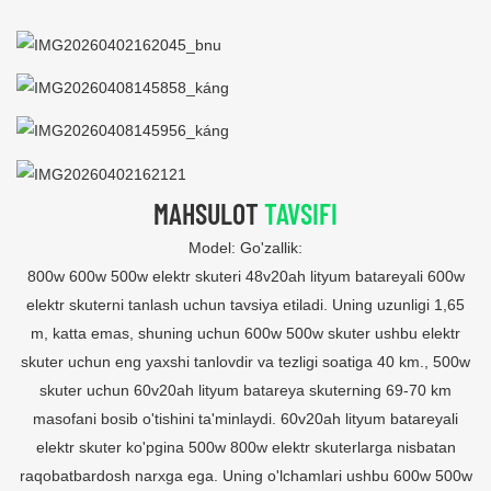
MAHSULOT
TAVSIFI
Model: Go'zallik:
800w 600w 500w elektr skuteri 48v20ah lityum batareyali 600w
elektr skuterni tanlash uchun tavsiya etiladi. Uning uzunligi 1,65
m, katta emas, shuning uchun 600w 500w skuter ushbu elektr
skuter uchun eng yaxshi tanlovdir va tezligi soatiga 40 km., 500w
skuter uchun 60v20ah lityum batareya skuterning 69-70 km
masofani bosib o'tishini ta'minlaydi. 60v20ah lityum batareyali
elektr skuter ko'pgina 500w 800w elektr skuterlarga nisbatan
raqobatbardosh narxga ega. Uning o'lchamlari ushbu 600w 500w