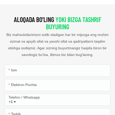
ALOQADA BO'LING
YOKI BIZGA TASHRIF
BUYURING
Biz mahsulotlarimizni sotib oladigan har bir mijozga eng muhim
xizmat va ajoyib sifat va yaxshi sifat va qadriyatlarni taqdim
etishga sodiqmiz. Agar sizning buyurtmangiz haqida biron bir
savolingiz bo'lsa, iltimos biz bilan bog'laning.
Ism
Elektron Pochta
Telefon / Whatsapp
+1
Tarkib