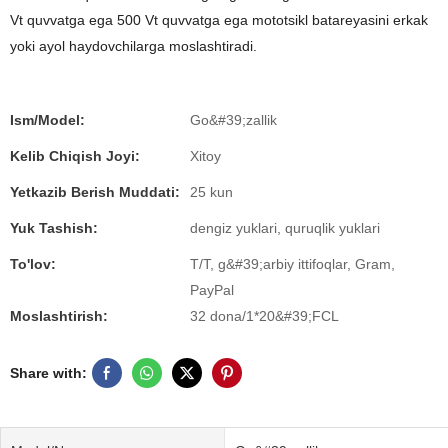
Vt quvvatga ega 500 Vt quvvatga ega mototsikl batareyasini erkak
yoki ayol haydovchilarga moslashtiradi.
Ism/Model:
Go&#39;zallik
Kelib Chiqish Joyi:
Xitoy
Yetkazib Berish Muddati:
25 kun
Yuk Tashish:
dengiz yuklari, quruqlik yuklari
To'lov:
T/T, g&#39;arbiy ittifoqlar, Gram,
PayPal
Moslashtirish:
32 dona/1*20&#39;FCL
Share with: