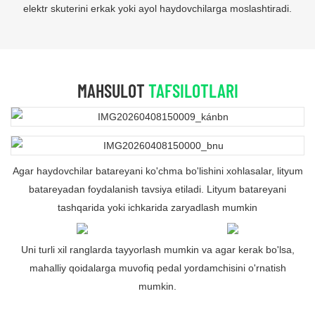
elektr skuterini erkak yoki ayol haydovchilarga moslashtiradi.
MAHSULOT
TAFSILOTLARI
Agar haydovchilar batareyani ko'chma bo'lishini xohlasalar, lityum
batareyadan foydalanish tavsiya etiladi. Lityum batareyani
tashqarida yoki ichkarida zaryadlash mumkin
Uni turli xil ranglarda tayyorlash mumkin va agar kerak bo'lsa,
mahalliy qoidalarga muvofiq pedal yordamchisini o'rnatish
mumkin.