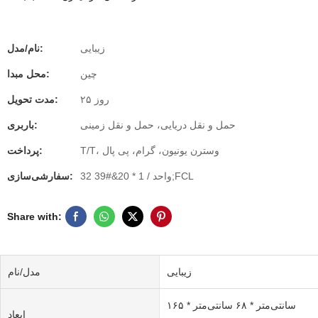
زیبایی
نام/مدل:
چین
محل مبدا:
۲۵ روز
مدت تحویل:
حمل و نقل دریایی، حمل و نقل زمینی
باربری:
T/T، وسترن یونیون، گرام، پی پال
پرداخت:
32 واحد / 1 * 20&#39;FCL
سفارشی‌سازی:
Share with:
زیبایی
مدل/نام
۱۶۵ سانتی‌متر * ۶۸ سانتی‌متر *
ابعاد