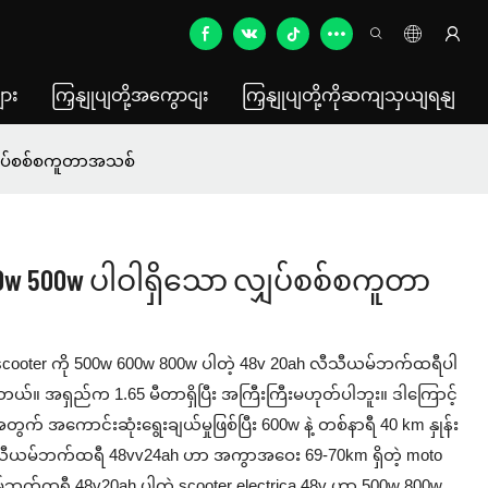
ား
ကြှနျုပျတို့အကွောငျး
ကြှနျုပျတို့ကိုဆကျသှယျရနျ
ျှပ်စစ်စကူတာအသစ်
0w 500w ပါဝါရှိသော လျှပ်စစ်စကူတာ
a scooter ကို 500w 600w 800w ပါတဲ့ 48v 20ah လီသီယမ်ဘက်ထရီပါ
လိုပါတယ်။ အရှည်က 1.65 မီတာရှိပြီး အကြီးကြီးမဟုတ်ပါဘူး။ ဒါကြောင့်
ွက် အကောင်းဆုံးရွေးချယ်မှုဖြစ်ပြီး 600w နဲ့ တစ်နာရီ 40 km နှုန်း
 လီသီယမ်ဘက်ထရီ 48vv24ah ဟာ အကွာအဝေး 69-70km ရှိတဲ့ moto
ယမ်ဘက်ထရီ 48v20ah ပါတဲ့ scooter electrica 48v ဟာ 500w 800w