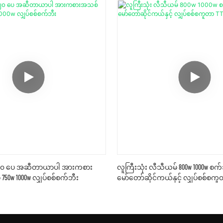
၂၀ ပေ အဆီတာယာပါ အားကစား
လူကြီးသုံး လီသီယမ် 800w 1000w စက်
50w 1000w လျှပ်စစ်စက်ဘီး
မော်တော်ဆိုင်ကယ်နှင့် လျှပ်စစ်စက