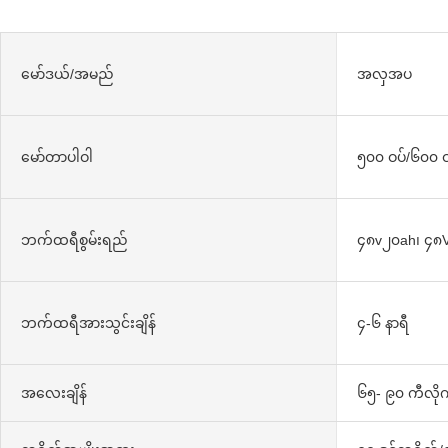
မော်ဒယ်/အမည်
အလှအပ
မော်တာပါဝါ
၅၀၀ ဝပ်/၆၀၀ ဝ
ဘက်ထရီစွမ်းရည်
၄၈v၂၀ah၊ ၄၈
ဘက်ထရီအားသွင်းချိန်
၄-၆ နာရီ
အလေးချိန်
၆၅- ၉၀ ကီလိုဂ