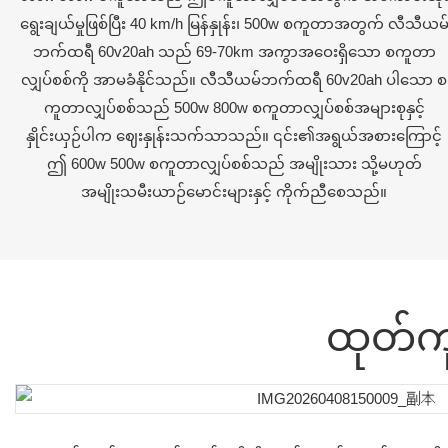
ရွေးချယ်မှုဖြစ်ပြီး 40 km/h မြန်နှုန်း၊ 500w စကူတာအတွက် လီသီယမ
ဘက်ထရီ 60v20ah သည် 69-70km အကွာအဝေးရှိသော စကူတာ
လျှပ်စစ်ကို အာမခံနိုင်သည်။ လီသီယမ်ဘက်ထရီ 60v20ah ပါသော စ
ကူတာလျှပ်စစ်သည် 500w 800w စကူတာလျှပ်စစ်အများစုနှင့်
နှိုင်းယှဉ်ပါက ဈေးနှုန်းသက်သာသည်။ ၎င်း၏အရွယ်အစားကြောင့်
ဤ 600w 500w စကူတာလျှပ်စစ်သည် အမျိုးသား သို့မဟုတ်
အမျိုးသမီးယာဉ်မောင်းများနှင့် ကိုက်ညီစေသည်။
ထုတ်က