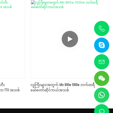
ဘီး
လူကြီးများအတွက် 48v 800w 1000w ဘက်ထရီ
ူတာ TTX အသစ်
မော်တော်ဆိုင်ကယ်အသစ်