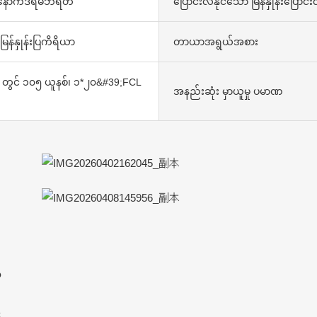
/နောက်ဒရမ်ဘရိတ်
ပြောင်းလဲနိုင်သော မြန်နှုန်းပြောင်းလ
ြန်နှုန်းပြကိရိယာ
တာယာအရွယ်အစား
တွင် ၁၀၅ ယူနစ်၊ ၁*၂၀&#39;FCL
အနည်းဆုံး မှာယူမှု ပမာဏ
်
း