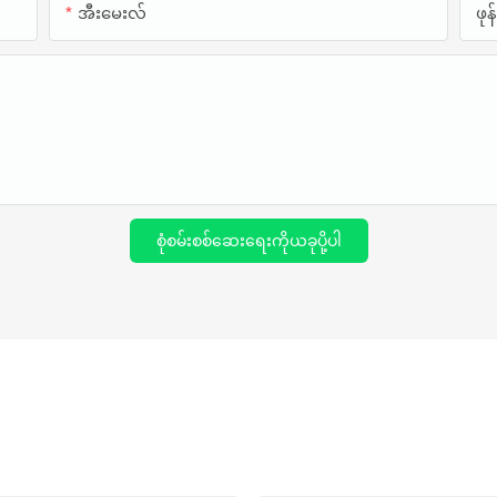
အီးမေးလ်
ဖု
စုံစမ်းစစ်ဆေးရေးကိုယခုပို့ပါ