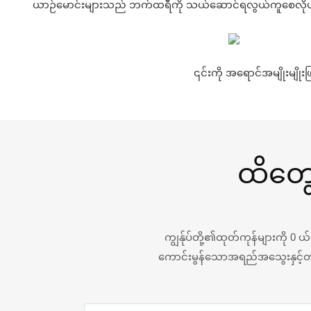
ယာဉ်မောင်းများသည် ဘက်ထရီကို သယ်ဆောင်ရလွယ်ကူစေလိုပါက
၎င်းကို အရောင်အမျိုးမျို
ထိတွေ
ကျွန်ုပ်တို့၏ထုတ်ကုန်များကို 0
ကောင်းမွန်သောအရည်အသွေးနှင့်တန်ဖ