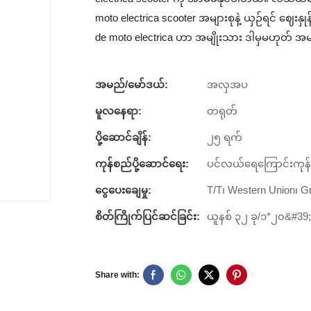
moto electrica scooter အများစုနဲ့ ယှဉ်ရင် ဈေ
de moto electrica ဟာ အမျိုးသား ဒါမှမဟုတ် အမ
အမည်/မော်ဒယ်:
အလှအပ
မူလနေရာ:
တရုတ်
ပို့ဆောင်ချိန်:
၂၅ ရက်
ကုန်စည်ပို့ဆောင်ရေး:
ပင်လယ်ရေကြောင်းကုန်စည
ငွေပေးချေမှု:
T/T၊ Western Union၊ G
စိတ်ကြိုက်ပြင်ဆင်ခြင်း:
ယူနစ် ၃၂ ခု/၁*၂၀&#39
Share with: