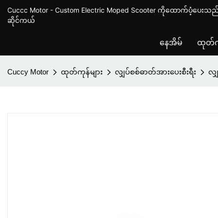
Cuccc Motor - Custom Electric Moped Scooter ကိုထောက်ပံ့ပေးသည် 
ဆိုင်ကယ်
နေအိမ်
ထုတ်က
Cuccy Motor
ထုတ်ကုန်များ
လျှပ်စစ်ဓာတ်အားပေးစီးရီး
လျ