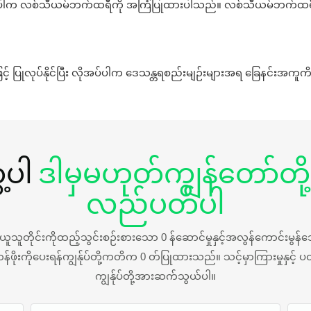
 လစ်သီယမ်ဘက်ထရီကို အကြံပြုထားပါသည်။ လစ်သီယမ်ဘက်ထရီကို အပ
းဖြင့် ပြုလုပ်နိုင်ပြီး လိုအပ်ပါက ဒေသန္တရစည်းမျဉ်းများအရ ခြေနင်းအကူ
့ပါ
ဒါမှမဟုတ်ကျွန်တော်တို
လည်ပတ်ပါ
 ယ်ယူသူတိုင်းကိုထည့်သွင်းစဉ်းစားသော 0 န်ဆောင်မှုနှင့်အလွန်ကောင်းမွ
ိုးကိုပေးရန်ကျွန်ုပ်တို့ကတိက 0 တ်ပြုထားသည်။ သင့်မှာကြားမှုနှင့် ပတ
ကျွန်ုပ်တို့အားဆက်သွယ်ပါ။