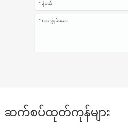
နံမယ်
ကေြနပ်သော
ဆက်စပ်ထုတ်ကုန်များ