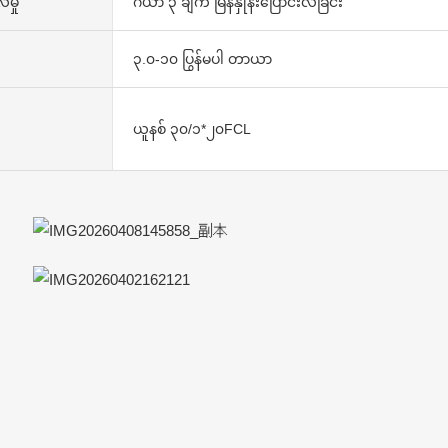
ဲမှု
ဂီယာ ၃ ချက် မြန်နှုန်းပြောင်းလဲခြင်း
၃.၀-၁၀ ပြွန်မပါ တာယာ
ယူနစ် ၃၀/၁*၂၀FCL