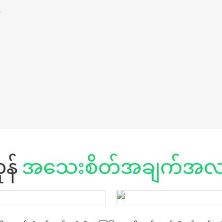
်
ုန်
အသေးစိတ်အချက်အလက