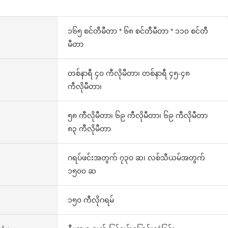
၁၆၅ စင်တီမီတာ * ၆၈ စင်တီမီတာ * ၁၁၀ စင်တီ
မီတာ
တစ်နာရီ ၄၀ ကီလိုမီတာ၊ တစ်နာရီ ၄၅-၄၈
ကီလိုမီတာ၊
၅၈ ကီလိုမီတာ၊ ၆၉ ကီလိုမီတာ၊ ၆၉ ကီလိုမီတာ
၈၃ ကီလိုမီတာ
ဂရပ်ဖင်းအတွက် ၇၃၀ ဆ၊ လစ်သီယမ်အတွက်
၁၅၀၀ ဆ
၁၅၀ ကီလိုဂရမ်