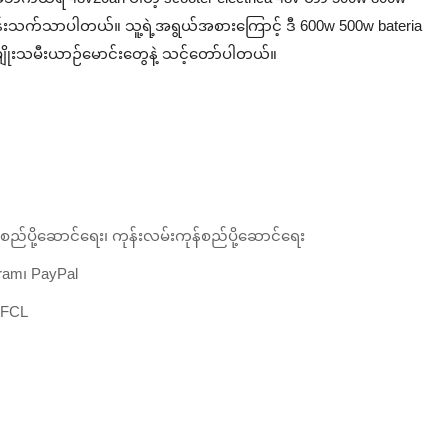
းနှုန်းသက်သာပါတယ်။ သူ့ရဲ့အရွယ်အစားကြောင့် ဒီ 600w 500w bateria
ျိုးသမီးယာဉ်မောင်းတွေနဲ့ သင့်တော်ပါတယ်။
်ပို့ဆောင်ရေး၊ ကုန်းလမ်းကုန်စည်ပို့ဆောင်ရေး
ram၊ PayPal
;FCL