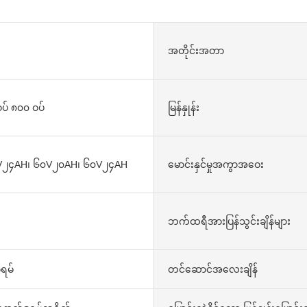
အတိုင်းအတာ
ပ် ၈၀၀ ဝပ်
မြန်နှုန်း
V၂၄AH၊ ၆၀V၂၀AH၊ ၆၀V၂၄AH
မောင်းနှင်မှုအကွာအဝေး
ဘက်ထရီအားပြန်သွင်းချိန်များ
ရမ်
တင်ဆောင်အလေးချိန်