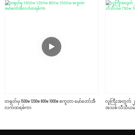
တရုတ်မှ 1500w 1200w 800w 1000w စကူတာ မော်တော်အီ
လူကြီးအတွက် 
လက်ထရစ်ကာ
အသစ် လီသီယမ် 7