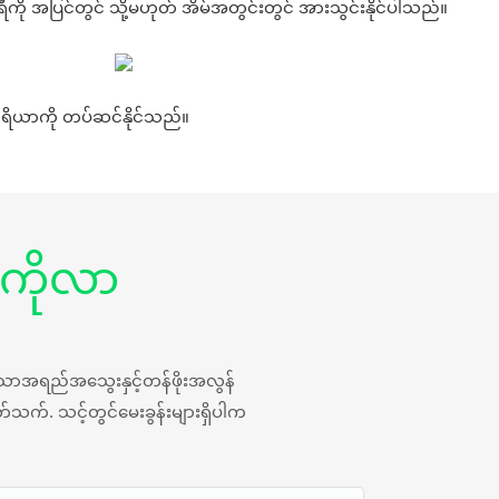
ြင်တွင် သို့မဟုတ် အိမ်အတွင်းတွင် အားသွင်းနိုင်ပါသည်။
ကိရိယာကို တပ်ဆင်နိုင်သည်။
့ကိုလာ
န်သောအရည်အသွေးနှင့်တန်ဖိုးအလွန်
်သက်. သင့်တွင်မေးခွန်းများရှိပါက