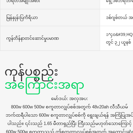
ဘရိတ်အမျိုးအစား
ရှေ့ဒစ်ဘရိတ်
မြန်နှုန်းပြကိရိယာ
ဒစ်ဂျစ်တယ် အမ
၁*၄၀&#39;HQ 
ကွန်တိန်နာတင်ဆောင်မှုပမာဏ
တွင် ၃၂ ယူနစ်
ကုန်ပစ္စည်း
အကြောင်းအရာ
မော်ဒယ်: အလှအပ:
800w 600w 500w စကူတာလျှပ်စစ်အတွက် 48v20ah လီသီယမ်
ဘက်ထရီပါသော 600w စကူတာလျှပ်စစ်ကို ရွေးချယ်ရန် အကြံပြုအပ
ပါသည်။ ၎င်းသည် 1.65 မီတာရှည်ပြီး ကြီးသည်မဟုတ်သောကြောင့်
600w 500w စကူတာသည် ဤစကူတာလျှပ်စစ်အတွက် အကောင်းဆုံ