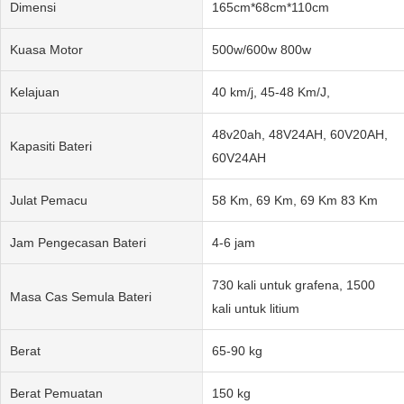
Dimensi
165cm*68cm*110cm
Kuasa Motor
500w/600w 800w
Kelajuan
40 km/j, 45-48 Km/J,
48v20ah, 48V24AH, 60V20AH,
Kapasiti Bateri
60V24AH
Julat Pemacu
58 Km, 69 Km, 69 Km 83 Km
Jam Pengecasan Bateri
4-6 jam
730 kali untuk grafena, 1500
Masa Cas Semula Bateri
kali untuk litium
Berat
65-90 kg
Berat Pemuatan
150 kg