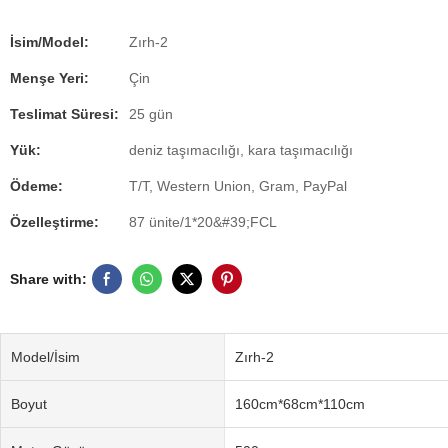
İsim/Model:
Zırh-2
Menşe Yeri:
Çin
Teslimat Süresi:
25 gün
Yük:
deniz taşımacılığı, kara taşımacılığı
Ödeme:
T/T, Western Union, Gram, PayPal
Özelleştirme:
87 ünite/1*20&#39;FCL
Share with:
Model/İsim
Zırh-2
Boyut
160cm*68cm*110cm