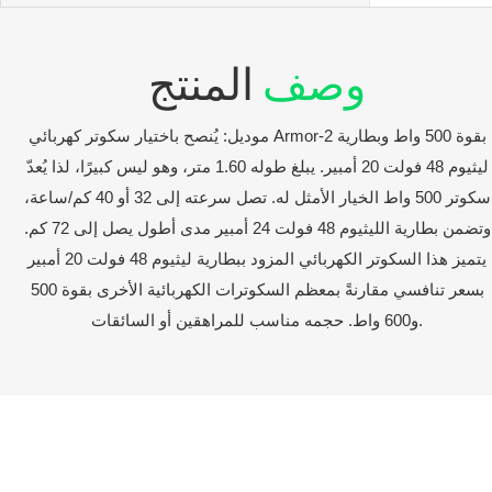
وصف
المنتج
موديل: يُنصح باختيار سكوتر كهربائي Armor-2 بقوة 500 واط وبطارية
ليثيوم 48 فولت 20 أمبير. يبلغ طوله 1.60 متر، وهو ليس كبيرًا، لذا يُعدّ
سكوتر 500 واط الخيار الأمثل له. تصل سرعته إلى 32 أو 40 كم/ساعة،
وتضمن بطارية الليثيوم 48 فولت 24 أمبير مدى أطول يصل إلى 72 كم.
يتميز هذا السكوتر الكهربائي المزود ببطارية ليثيوم 48 فولت 20 أمبير
بسعر تنافسي مقارنةً بمعظم السكوترات الكهربائية الأخرى بقوة 500
و600 واط. حجمه مناسب للمراهقين أو السائقات.