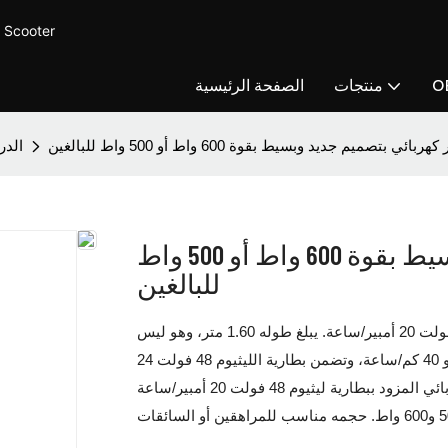
CUCCY MOTOR - توفير سكوت
O
منتجات
الصفحة الرئيسية
بائي بتصميم جديد وبسيط بقوة 600 واط أو 500 واط للبالغين
الدر
سكوتر كهربائي بتصميم جديد وبسيط بقوة 600 واط أو 500 واط
للبالغين
يُنصح باختيار سكوتر كهربائي بقوة 500 واط مزود ببطارية ليثيوم 48 فولت 20 أمبير/ساعة. يبلغ طوله 1.60 متر، وهو ليس
كبيرًا، لذا يُعد سكوتر 500 واط الخيار الأمثل له. تصل سرعته إلى 32 أو 40 كم/ساعة، وتضمن بطارية الليثيوم 48 فولت 24
أمبير/ساعة مدى أطول يصل إلى 72 كم. يتميز هذا السكوتر الكهربائي المزود ببطارية ليثيوم 48 فولت 20 أمبير/ساعة