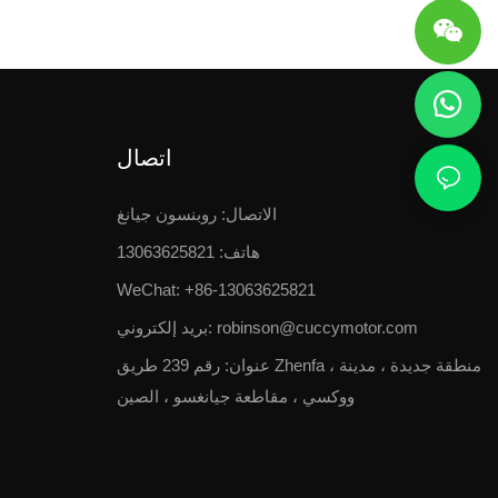
اتصال
الاتصال: روبنسون جيانغ
هاتف: 13063625821
WeChat: +86-13063625821
robinson@cuccymotor.com
بريد إلكتروني:
عنوان:
رقم 239 طريق Zhenfa ، منطقة جديدة ، مدينة
ووكسي ، مقاطعة جيانغسو ، الصين