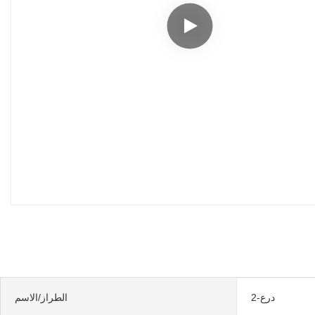
درع-2
الطراز/الاسم