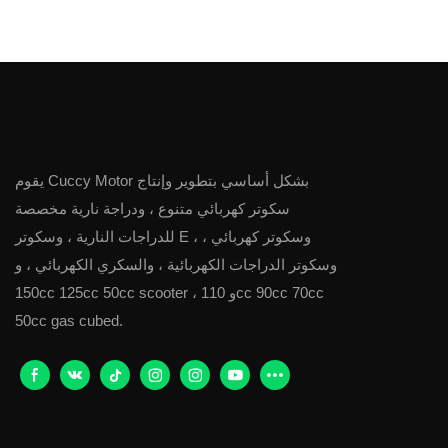
بوصة للبالغين
يقوم Cuccy Motor بشكل أساسي بتطوير وإنتاج
سكوتر كهربائي متنوع ، ودراجة نارية مخصصة
للدراجات النارية ، وسكوتر E ، وسكوتر كهربائي ،
وسكوتر الدراجات الكهربائية ، والسكري الكهربائي ، و
150cc 125cc 50cc scooter ، و 110cc 90cc 70cc
50cc gas cubed.